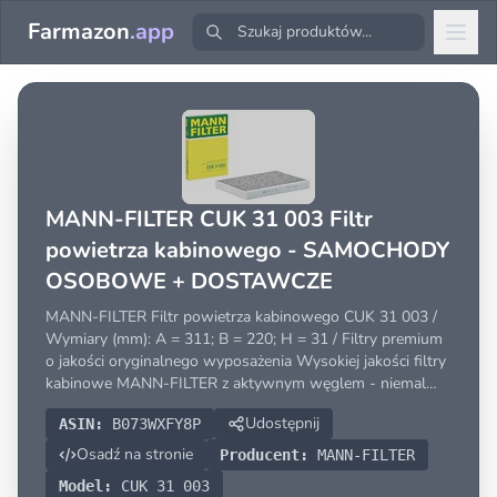
Farmazon
.app
MANN-FILTER CUK 31 003 Filtr
powietrza kabinowego - SAMOCHODY
OSOBOWE + DOSTAWCZE
MANN-FILTER Filtr powietrza kabinowego CUK 31 003 /
Wymiary (mm): A = 311; B = 220; H = 31 / Filtry premium
o jakości oryginalnego wyposażenia Wysokiej jakości filtry
kabinowe MANN-FILTER z aktywnym węglem - niemal
100% ochrony przed cząstkami takimi jak pyłki, sadza
Udostępnij
ASIN:
B073WXFY8P
dieslowa i ścieranie opon / Dodatkowa ochrona przed
Osadź na stronie
Producent:
MANN-FILTER
Model:
CUK 31 003