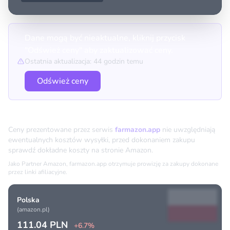
Dane mogą być nieaktualne, kliknij przycisk
"Odśwież ceny" aby zaktualizować ceny.
Ostatnia aktualizacja: 44 godzin temu
Odśwież ceny
Porównanie cen
Ceny prezentowane przez serwis
farmazon.app
nie uwzględniają
ewentualnych kosztów wysyłki, przed dokonaniem zakupu
sprawdź dokładne koszty na stronie Amazon.
Jako Partner Amazon, farmazon.app otrzymuje prowizję za zakupy dokonane
przez linki afiliacyjne.
Polska
(amazon.pl)
111.04 PLN
+6.7%