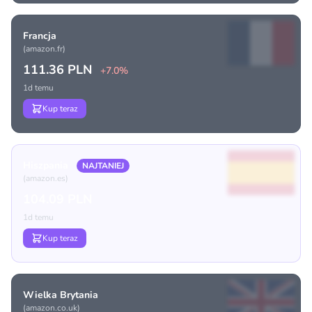
Francja
(amazon.fr)
111.36 PLN
+7.0%
1d temu
Kup teraz
Hiszpania
NAJTANIEJ
(amazon.es)
104.09 PLN
1d temu
Kup teraz
Wielka Brytania
(amazon.co.uk)