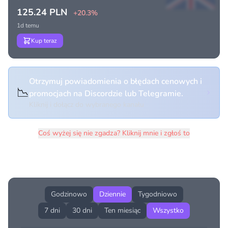
125.24 PLN
+20.3%
1d temu
Kup teraz
Otrzymuj powiadomienia o błędach cenowych i
📉
promocjach na Discordzie lub Telegramie.
Kliknij i dołącz do wybranego kanału
Coś wyżej się nie zgadza? Kliknij mnie i zgłoś to
Historia cen produktu
Godzinowo
Dziennie
Tygodniowo
7 dni
30 dni
Ten miesiąc
Wszystko