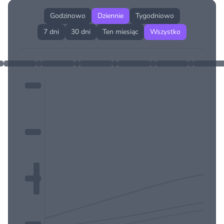
Godzinowo
Dziennie
Tygodniowo
7 dni
30 dni
Ten miesiąc
Wszystko