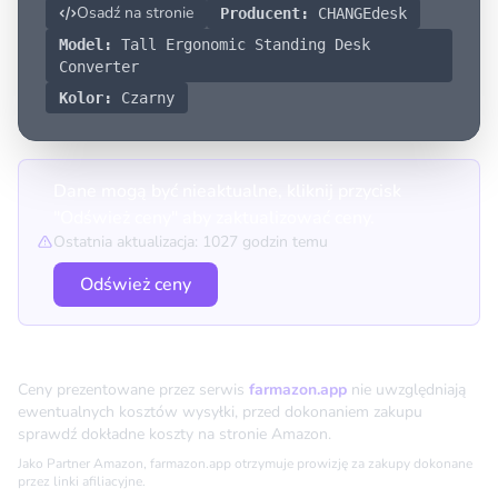
Osadź na stronie
Producent:
CHANGEdesk
Model:
Tall Ergonomic Standing Desk
Converter
Kolor:
Czarny
Dane mogą być nieaktualne, kliknij przycisk
"Odśwież ceny" aby zaktualizować ceny.
Ostatnia aktualizacja: 1027 godzin temu
Odśwież ceny
Porównanie cen
Ceny prezentowane przez serwis
farmazon.app
nie uwzględniają
ewentualnych kosztów wysyłki, przed dokonaniem zakupu
sprawdź dokładne koszty na stronie Amazon.
Jako Partner Amazon, farmazon.app otrzymuje prowizję za zakupy dokonane
przez linki afiliacyjne.