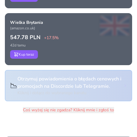
Wielka Brytania
(amazon.co.uk)
547.78 PLN
+17.5%
42d temu
Kup teraz
Otrzymuj powiadomienia o błędach cenowych i
📉
promocjach na Discordzie lub Telegramie.
Kliknij i dołącz do wybranego kanału
Coś wyżej się nie zgadza? Kliknij mnie i zgłoś to
Historia cen produktu