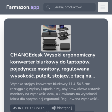
Farmazon
.app
CHANGEdesk Wysoki ergonomiczny
konwerter biurkowy do laptopów,
pojedyncze monitory, regulowana
wysokość, pulpit, stojący, z tacą na
klawiaturę, niedroga, kompaktowa,
Wysoko stojący konwerter biurkowy 11,4-54,6 cm:
mała stacja robocza, czarny
rozciąga się wyższy i opada niżej, aby prawidłowo ustawić
monitory na wysokości oczu, a klawiatury na wysokości
łokcia dla optymalnej ergonomii Regulowana wysokość
klawiatury: zmieniaj wysokość klawiatury niezależnie od
Udostępnij
ASIN:
B07322VF6S
wysokości monitora; klawiatura porusza się proporcjo