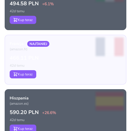
494.58 PLN
+6.1%
42d temu
Kup teraz
Francja
NAJTANIEJ
(amazon.fr)
466.11 PLN
42d temu
Kup teraz
Hiszpania
(amazon.es)
590.20 PLN
+26.6%
42d temu
Kup teraz