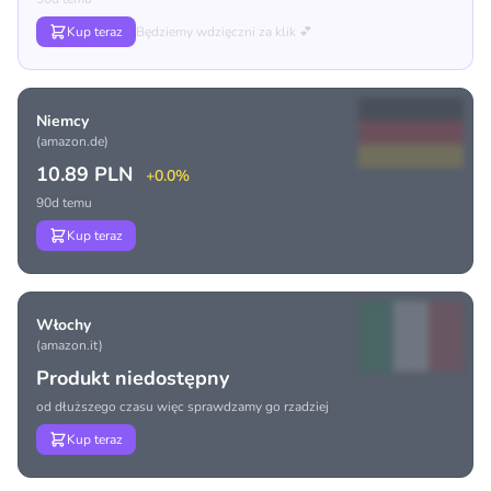
Kup teraz
Będziemy wdzięczni za klik 💕
Niemcy
(amazon.de)
10.89 PLN
+0.0%
90d temu
Kup teraz
Włochy
(amazon.it)
Produkt niedostępny
od dłuższego czasu więc sprawdzamy go rzadziej
Kup teraz