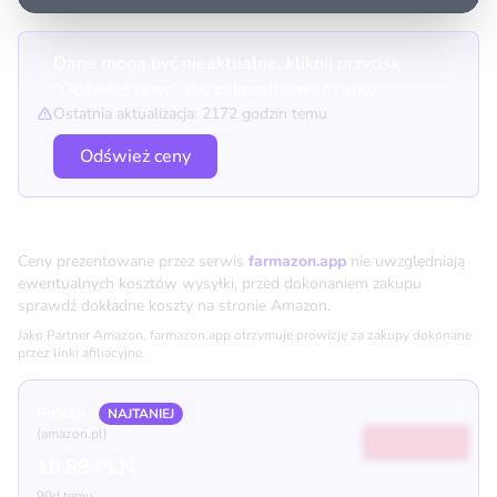
Dane mogą być nieaktualne, kliknij przycisk
"Odśwież ceny" aby zaktualizować ceny.
Ostatnia aktualizacja: 2172 godzin temu
Odśwież ceny
Porównanie cen
Ceny prezentowane przez serwis
farmazon.app
nie uwzględniają
ewentualnych kosztów wysyłki, przed dokonaniem zakupu
sprawdź dokładne koszty na stronie Amazon.
Jako Partner Amazon, farmazon.app otrzymuje prowizję za zakupy dokonane
przez linki afiliacyjne.
Polska
NAJTANIEJ
(amazon.pl)
10.89 PLN
90d temu