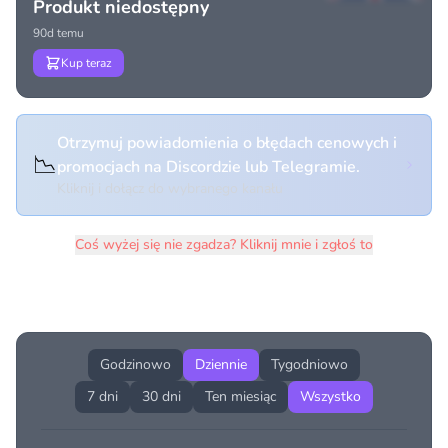
Produkt niedostępny
90d temu
Kup teraz
Otrzymuj powiadomienia o błędach cenowych i
📉
promocjach na Discordzie lub Telegramie.
Kliknij i dołącz do wybranego kanału
Coś wyżej się nie zgadza? Kliknij mnie i zgłoś to
Historia cen produktu
Godzinowo
Dziennie
Tygodniowo
7 dni
30 dni
Ten miesiąc
Wszystko