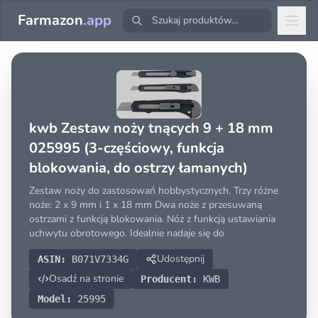
Farmazon
.app
kwb Zestaw noży tnących 9 + 18 mm
025995 (3-częściowy, funkcja
blokowania, do ostrzy łamanych)
Zestaw noży do zastosowań hobbystycznych. Trzy różne
noże: 2 x 9 mm i 1 x 18 mm Dwa noże z przesuwaną
ostrzami z funkcją blokowania. Nóż z funkcją ustawiania
uchwytu obrotowego. Idealnie nadaje się do
Udostępnij
ASIN:
B071V7334G
Osadź na stronie
Producent:
KWB
Model:
25995