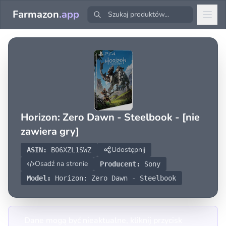
Farmazon
.app
Horizon: Zero Dawn - Steelbook - [nie
zawiera gry]
Udostępnij
ASIN:
B06XZL1SWZ
Osadź na stronie
Producent:
Sony
Model:
Horizon: Zero Dawn - Steelbook
Dane mogą być nieaktualne, kliknij przycisk