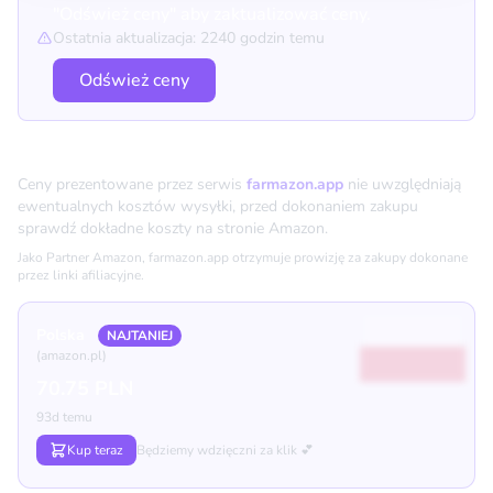
"Odśwież ceny" aby zaktualizować ceny.
Ostatnia aktualizacja: 2240 godzin temu
Odśwież ceny
Porównanie cen
Ceny prezentowane przez serwis
farmazon.app
nie uwzględniają
ewentualnych kosztów wysyłki, przed dokonaniem zakupu
sprawdź dokładne koszty na stronie Amazon.
Jako Partner Amazon, farmazon.app otrzymuje prowizję za zakupy dokonane
przez linki afiliacyjne.
Polska
NAJTANIEJ
(amazon.pl)
70.75 PLN
93d temu
Kup teraz
Będziemy wdzięczni za klik 💕