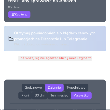
teraz" aby sprawdzić na Amazon
85d temu
Kup teraz
Otrzymuj powiadomienia o błędach cenowych i
📉
promocjach na Discordzie lub Telegramie.
Kliknij i dołącz do wybranego kanału
Coś wyżej się nie zgadza? Kliknij mnie i zgłoś to
Historia cen produktu
Godzinowo
Dziennie
Tygodniowo
7 dni
30 dni
Ten miesiąc
Wszystko