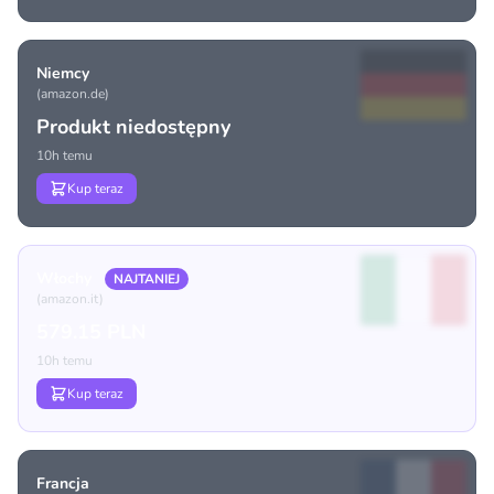
Niemcy
(amazon.de)
Produkt niedostępny
10h temu
Kup teraz
Włochy
NAJTANIEJ
(amazon.it)
579.15 PLN
10h temu
Kup teraz
Francja