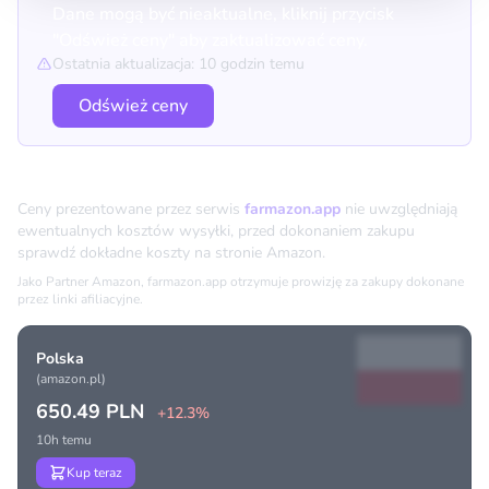
Dane mogą być nieaktualne, kliknij przycisk
"Odśwież ceny" aby zaktualizować ceny.
Ostatnia aktualizacja: 10 godzin temu
Odśwież ceny
Porównanie cen
Ceny prezentowane przez serwis
farmazon.app
nie uwzględniają
ewentualnych kosztów wysyłki, przed dokonaniem zakupu
sprawdź dokładne koszty na stronie Amazon.
Jako Partner Amazon, farmazon.app otrzymuje prowizję za zakupy dokonane
przez linki afiliacyjne.
Polska
(amazon.pl)
650.49 PLN
+12.3%
10h temu
Kup teraz