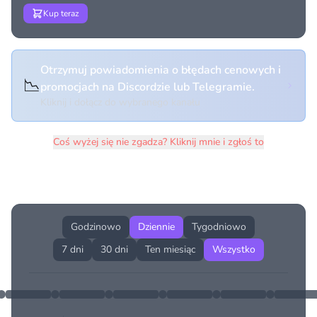
Kup teraz
Otrzymuj powiadomienia o błędach cenowych i
📉
promocjach na Discordzie lub Telegramie.
Kliknij i dołącz do wybranego kanału
Coś wyżej się nie zgadza? Kliknij mnie i zgłoś to
Historia cen produktu
Godzinowo
Dziennie
Tygodniowo
7 dni
30 dni
Ten miesiąc
Wszystko