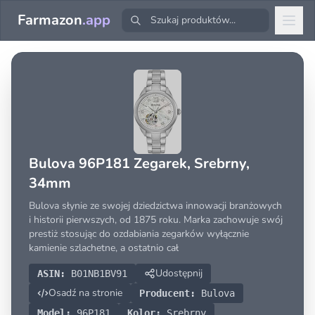
Farmazon
.app
Bulova 96P181 Zegarek, Srebrny,
34mm
Bulova słynie ze swojej dziedzictwa innowacji branżowych
i historii pierwszych, od 1875 roku. Marka zachowuje swój
prestiż stosując do ozdabiania zegarków wyłącznie
kamienie szlachetne, a ostatnio cał
Udostępnij
ASIN:
B01NB1BV91
Osadź na stronie
Producent:
Bulova
Model:
96P181
Kolor:
Srebrny