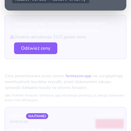
Dane mogą być nieaktualne, kliknij przycisk
"Odśwież ceny" aby zaktualizować ceny.
Ostatnia aktualizacja: 2122 godzin temu
Odśwież ceny
Porównanie cen
Ceny prezentowane przez serwis
farmazon.app
nie uwzględniają
ewentualnych kosztów wysyłki, przed dokonaniem zakupu
sprawdź dokładne koszty na stronie Amazon.
Jako Partner Amazon, farmazon.app otrzymuje prowizję za zakupy dokonane
przez linki afiliacyjne.
Polska
NAJTANIEJ
(amazon.pl)
1195.00 PLN