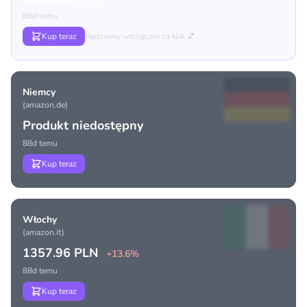
88d temu
Kup teraz
Będziemy wdzięczni za klik 💕
Niemcy
(amazon.de)
Produkt niedostępny
88d temu
Kup teraz
Włochy
(amazon.it)
1357.96 PLN
+13.6%
88d temu
Kup teraz