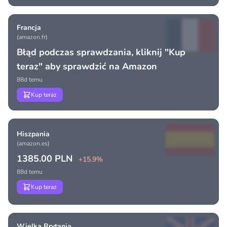
Francja
(amazon.fr)
Błąd podczas sprawdzania, kliknij "Kup
teraz" aby sprawdzić na Amazon
88d temu
Kup teraz
Hiszpania
(amazon.es)
1385.00 PLN
+15.9%
88d temu
Kup teraz
Wielka Brytania