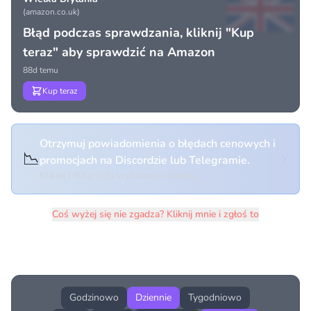
(amazon.co.uk)
Błąd podczas sprawdzania, kliknij "Kup
teraz" aby sprawdzić na Amazon
88d temu
Kup teraz
Otrzymuj powiadomienia o błędach cenowych i
📉
promocjach na Discordzie lub Telegramie.
Kliknij i dołącz do wybranego kanału
Coś wyżej się nie zgadza? Kliknij mnie i zgłoś to
Historia cen produktu
Godzinowo
Dziennie
Tygodniowo