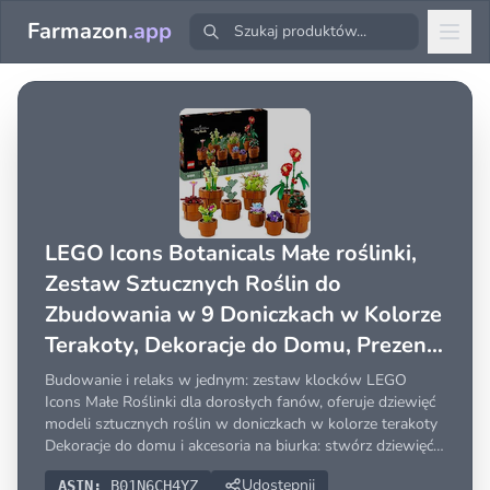
Farmazon
.app
LEGO Icons Botanicals Małe roślinki,
Zestaw Sztucznych Roślin do
Zbudowania w 9 Doniczkach w Kolorze
Terakoty, Dekoracje do Domu, Prezent
dla Niej i dla Niego, dla Żony i Męża,
Budowanie i relaks w jednym: zestaw klocków LEGO
10329
Icons Małe Roślinki dla dorosłych fanów, oferuje dziewięć
modeli sztucznych roślin w doniczkach w kolorze terakoty
Dekoracje do domu i akcesoria na biurka: stwórz dziewięć
modeli roślin pustynnych, tropikalnych i mięsożernych;
Udostępnij
ASIN:
B01N6CH4YZ
każda sztuczna roślina mieści się w doniczce