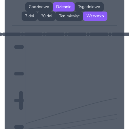
Godzinowo
Dziennie
Tygodniowo
7 dni
30 dni
Ten miesiąc
Wszystko