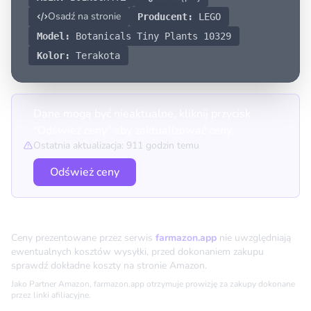
Osadź na stronie
Producent:
LEGO
Model:
Botanicals Tiny Plants 10329
Kolor:
Terakota
Dane mogą być nieaktualne, kliknij przycisk
"Odśwież ceny" aby zaktualizować ceny.
Ostatnia aktualizacja: 911 godzin temu
Odśwież ceny
Porównanie cen
Ceny prezentowane przez serwis
farmazon.app
nie uwzględniają
ewentualnych kosztów wysyłki, przed dokonaniem zakupu
sprawdź dokładne koszty na stronie Amazon.
Jako Partner Amazon, farmazon.app otrzymuje prowizję za zakupy dokonane
przez linki afiliacyjne.