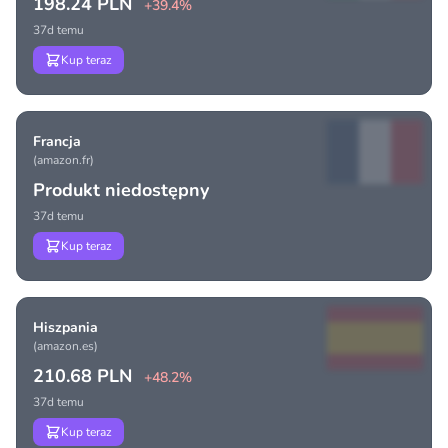
198.24 PLN
+39.4%
37d temu
Kup teraz
Francja
(amazon.fr)
Produkt niedostępny
37d temu
Kup teraz
Hiszpania
(amazon.es)
210.68 PLN
+48.2%
37d temu
Kup teraz