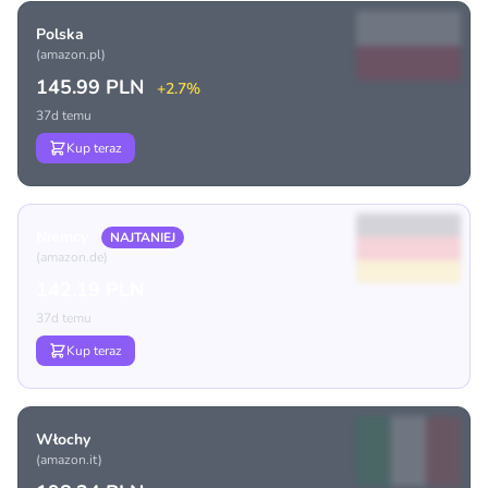
Polska
(amazon.pl)
145.99 PLN
+2.7%
37d temu
Kup teraz
Niemcy
NAJTANIEJ
(amazon.de)
142.19 PLN
37d temu
Kup teraz
Włochy
(amazon.it)