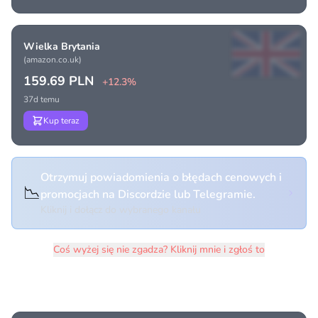
Wielka Brytania
(amazon.co.uk)
159.69 PLN
+12.3%
37d temu
Kup teraz
Otrzymuj powiadomienia o błędach cenowych i
📉
promocjach na Discordzie lub Telegramie.
Kliknij i dołącz do wybranego kanału
Coś wyżej się nie zgadza? Kliknij mnie i zgłoś to
Historia cen produktu