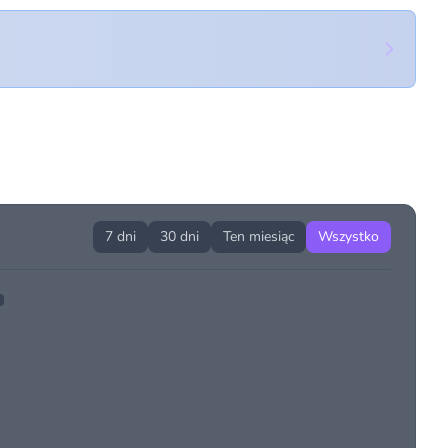
7 dni
30 dni
Ten miesiąc
Wszystko