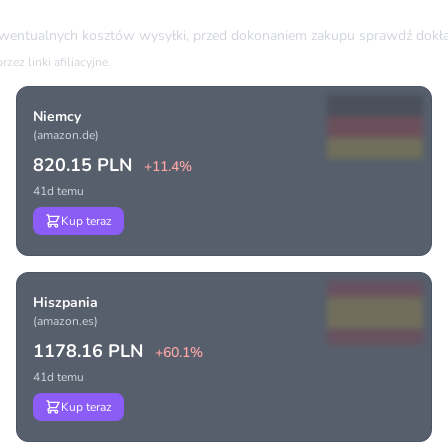
ewentualnych kosztów wysyłki, przed dokonaniem zakupu sprawdź dokła
ez linki afiliacyjne.
Niemcy
(amazon.de)
820.15 PLN
+11.4%
41d temu
Kup teraz
Hiszpania
(amazon.es)
1178.16 PLN
+60.1%
41d temu
Kup teraz