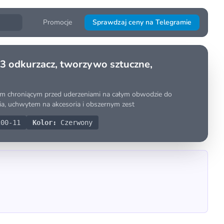
Promocje
Sprawdzaj ceny na Telegramie
odkurzacz, tworzywo sztuczne,
niem chroniącym przed uderzeniami na całym obwodzie do
nia, uchwytem na akcesoria i obszernym zest
00-11
Kolor:
Czerwony