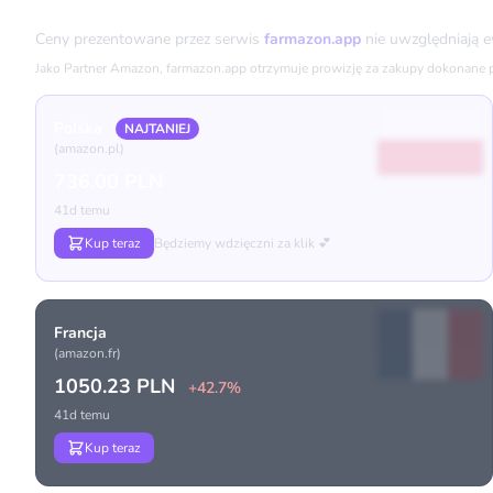
Porównanie cen
Ceny prezentowane przez serwis
farmazon.app
nie uwzględniają 
Jako Partner Amazon, farmazon.app otrzymuje prowizję za zakupy dokonane prz
Polska
NAJTANIEJ
(amazon.pl)
736.00 PLN
41d temu
Kup teraz
Będziemy wdzięczni za klik 💕
Francja
(amazon.fr)
1050.23 PLN
+42.7%
41d temu
Kup teraz