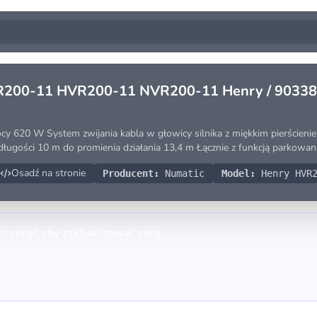
R200-11 HVR200-11 NVR200-11 Henry / 903383 
mocy 620 W System zwijania kabla w głowicy silnika z miękkim pierście
 długości 10 m do promienia działania 13,4 m Łącznie z funkcją parkowa
Osadź na stronie
Producent:
Numatic
Model:
Henry HVR2
eż ceny" aby zaktualizować ceny.