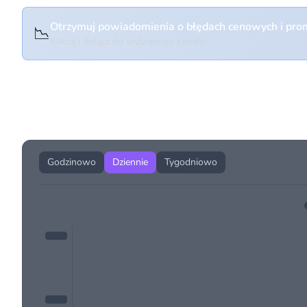
Otrzymuj powiadomienia o błędach cenowych i prom
📉
Kliknij i dołącz do wybranego kanału
Historia cen produktu
Godzinowo
Dziennie
Tygodniowo