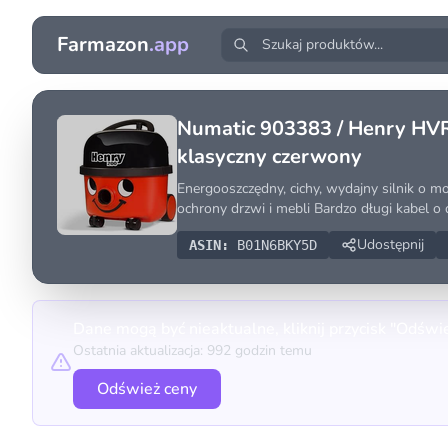
Farmazon
.app
Numatic 903383 / Henry HV
klasyczny czerwony
Energooszczędny, cichy, wydajny silnik o 
ochrony drzwi i mebli Bardzo długi kabel o
Udostępnij
ASIN:
B01N6BKY5D
Dane mogą być nieaktualne, kliknij przycisk "Odświ
Ostatnia aktualizacja: 992 godzin temu
Odśwież ceny