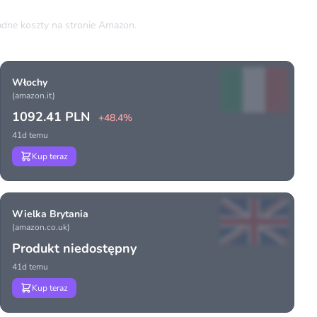
dne koszty na stronie Amazon.
Włochy
(amazon.it)
1092.41 PLN
+48.4%
41d temu
Kup teraz
Wielka Brytania
(amazon.co.uk)
Produkt niedostępny
41d temu
Kup teraz