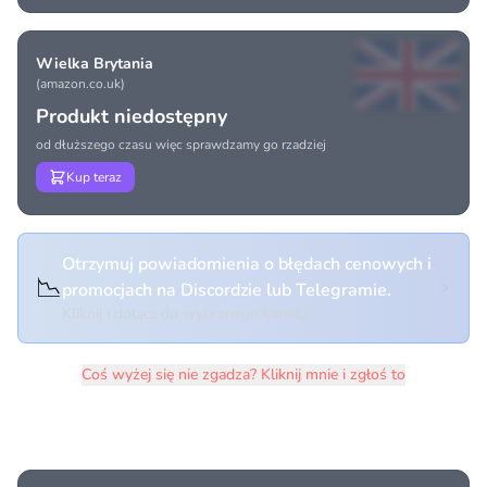
Wielka Brytania
(amazon.co.uk)
Produkt niedostępny
od dłuższego czasu więc sprawdzamy go rzadziej
Kup teraz
Otrzymuj powiadomienia o błędach cenowych i
📉
promocjach na Discordzie lub Telegramie.
Kliknij i dołącz do wybranego kanału
Coś wyżej się nie zgadza? Kliknij mnie i zgłoś to
Historia cen produktu