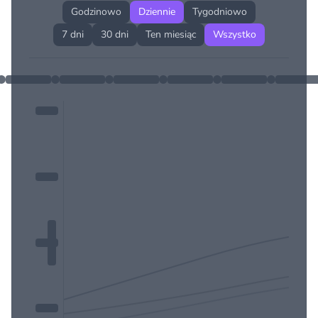
Godzinowo
Dziennie
Tygodniowo
7 dni
30 dni
Ten miesiąc
Wszystko