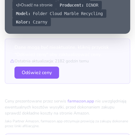
Osadź na stronie
Producent:
DINOR
Model:
Folder Cloud Marble Recycling
Kolor:
Czarny
Dane mogą być nieaktualne, kliknij przycisk
"Odśwież ceny" aby zaktualizować ceny.
Ostatnia aktualizacja: 2182 godzin temu
Odśwież ceny
Porównanie cen
Ceny prezentowane przez serwis
farmazon.app
nie uwzględniają
ewentualnych kosztów wysyłki, przed dokonaniem zakupu
sprawdź dokładne koszty na stronie Amazon.
Jako Partner Amazon, farmazon.app otrzymuje prowizję za zakupy dokonane
przez linki afiliacyjne.