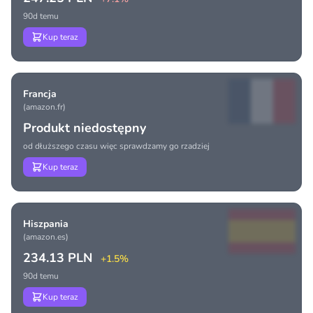
90d temu
Kup teraz
Francja
(amazon.fr)
Produkt niedostępny
od dłuższego czasu więc sprawdzamy go rzadziej
Kup teraz
Hiszpania
(amazon.es)
234.13 PLN
+1.5%
90d temu
Kup teraz