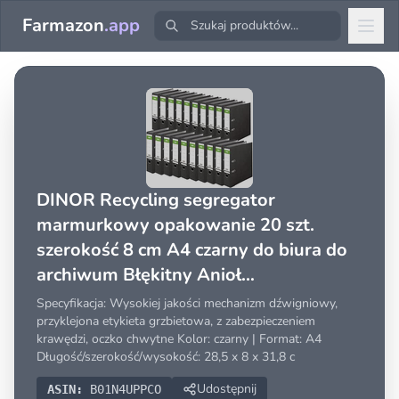
Farmazon
.app
DINOR Recycling segregator
marmurkowy opakowanie 20 szt.
szerokość 8 cm A4 czarny do biura do
archiwum Błękitny Anioł
Wyprodukowano w Niemczech
Specyfikacja: Wysokiej jakości mechanizm dźwigniowy,
przyklejona etykieta grzbietowa, z zabezpieczeniem
krawędzi, oczko chwytne Kolor: czarny | Format: A4
Długość/szerokość/wysokość: 28,5 x 8 x 31,8 c
Udostępnij
ASIN:
B01N4UPPCO