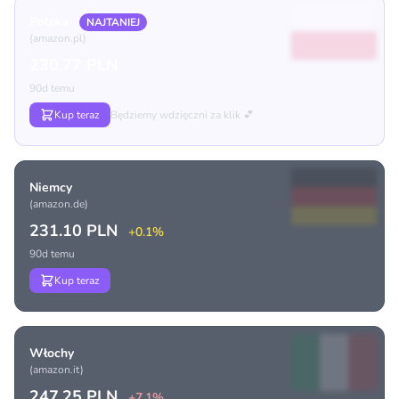
Polska
NAJTANIEJ
(amazon.pl)
230.77 PLN
90d temu
Kup teraz
Będziemy wdzięczni za klik 💕
Niemcy
(amazon.de)
231.10 PLN
+0.1%
90d temu
Kup teraz
Włochy
(amazon.it)
247.25 PLN
+7.1%