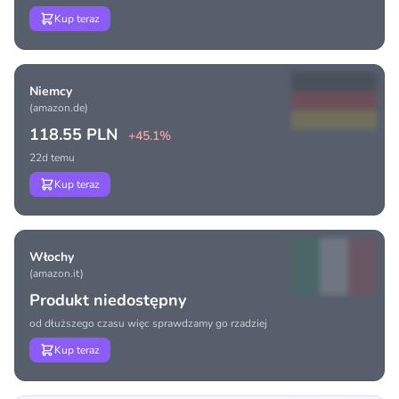
Kup teraz
Niemcy
(amazon.de)
118.55 PLN
+45.1%
22d temu
Kup teraz
Włochy
(amazon.it)
Produkt niedostępny
od dłuższego czasu więc sprawdzamy go rzadziej
Kup teraz