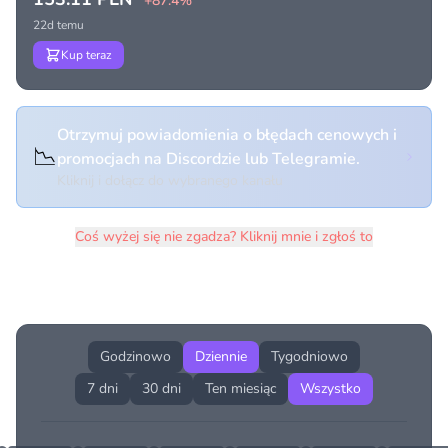
+87.4%
22d temu
Kup teraz
Otrzymuj powiadomienia o błędach cenowych i
📉
promocjach na Discordzie lub Telegramie.
Kliknij i dołącz do wybranego kanału
Coś wyżej się nie zgadza? Kliknij mnie i zgłoś to
Historia cen produktu
Godzinowo
Dziennie
Tygodniowo
7 dni
30 dni
Ten miesiąc
Wszystko