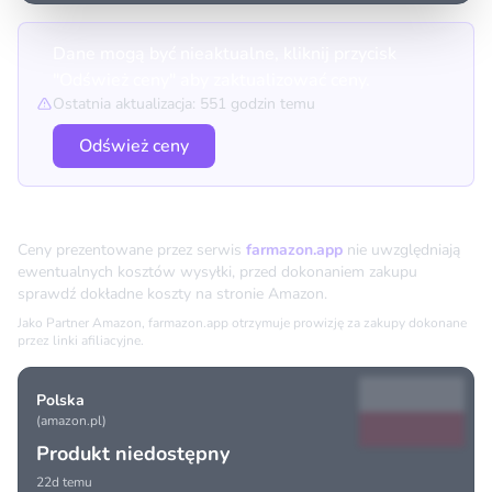
Dane mogą być nieaktualne, kliknij przycisk
"Odśwież ceny" aby zaktualizować ceny.
Ostatnia aktualizacja: 551 godzin temu
Odśwież ceny
Porównanie cen
Ceny prezentowane przez serwis
farmazon.app
nie uwzględniają
ewentualnych kosztów wysyłki, przed dokonaniem zakupu
sprawdź dokładne koszty na stronie Amazon.
Jako Partner Amazon, farmazon.app otrzymuje prowizję za zakupy dokonane
przez linki afiliacyjne.
Polska
(amazon.pl)
Produkt niedostępny
22d temu