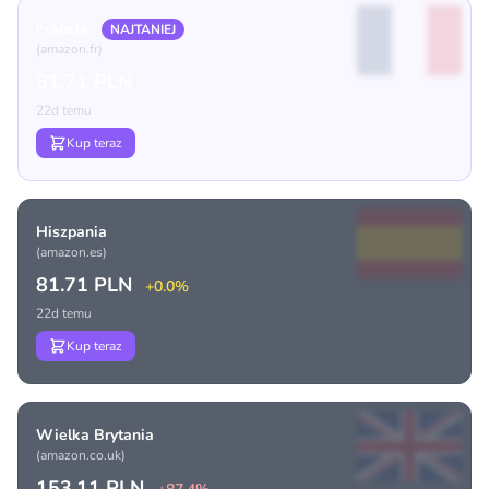
Francja
NAJTANIEJ
(amazon.fr)
81.71 PLN
22d temu
Kup teraz
Hiszpania
(amazon.es)
81.71 PLN
+0.0%
22d temu
Kup teraz
Wielka Brytania
(amazon.co.uk)
153.11 PLN