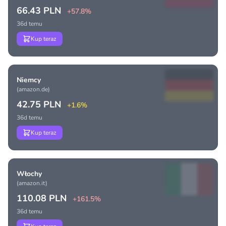
66.43 PLN
+57.8%
36d temu
Kup teraz
Niemcy
(amazon.de)
42.75 PLN
+1.6%
36d temu
Kup teraz
Włochy
(amazon.it)
110.08 PLN
+161.5%
36d temu