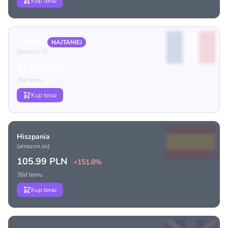
Kup teraz
Francja
NAJTANIEJ
(amazon.fr)
42.09 PLN
36d temu
Kup teraz
Hiszpania
(amazon.es)
105.99 PLN
+151.8%
36d temu
Kup teraz