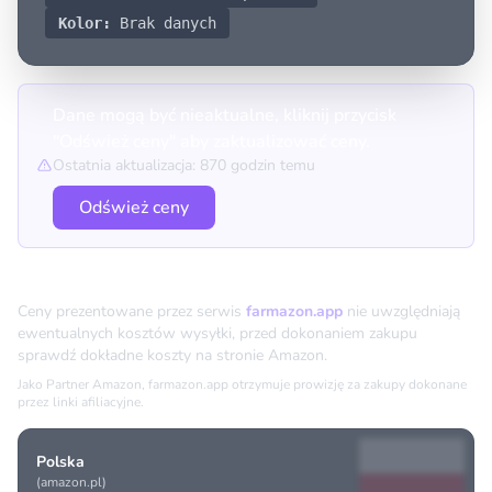
Kolor:
Brak danych
Dane mogą być nieaktualne, kliknij przycisk
"Odśwież ceny" aby zaktualizować ceny.
Ostatnia aktualizacja: 870 godzin temu
Odśwież ceny
Porównanie cen
Ceny prezentowane przez serwis
farmazon.app
nie uwzględniają
ewentualnych kosztów wysyłki, przed dokonaniem zakupu
sprawdź dokładne koszty na stronie Amazon.
Jako Partner Amazon, farmazon.app otrzymuje prowizję za zakupy dokonane
przez linki afiliacyjne.
Polska
(amazon.pl)