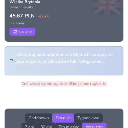
Wielka Brytania
(amazon.co.uk)
45.67 PLN
+8.5%
36d temu
Kup teraz
Otrzymuj powiadomienia o błędach cenowych i
📉
promocjach na Discordzie lub Telegramie.
Kliknij i dołącz do wybranego kanału
Coś wyżej się nie zgadza? Kliknij mnie i zgłoś to
Historia cen produktu
Godzinowo
Dziennie
Tygodniowo
7 dni
30 dni
Ten miesiąc
Wszystko