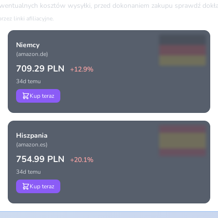
ewentualnych kosztów wysyłki, przed dokonaniem zakupu sprawdź dokła
ez linki afiliacyjne.
Niemcy
(amazon.de)
709.29 PLN
+12.9%
34d temu
Kup teraz
Hiszpania
(amazon.es)
754.99 PLN
+20.1%
34d temu
Kup teraz