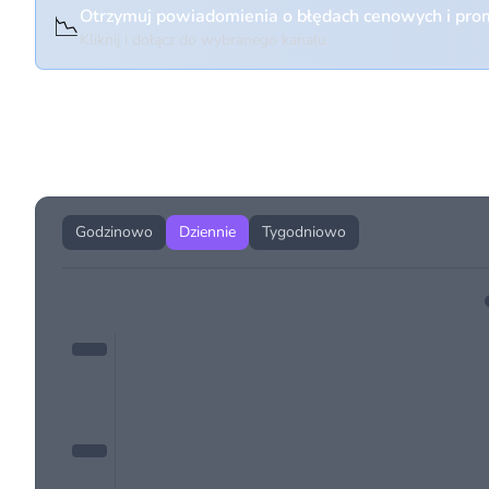
Otrzymuj powiadomienia o błędach cenowych i prom
📉
Kliknij i dołącz do wybranego kanału
Historia cen produktu
Godzinowo
Dziennie
Tygodniowo