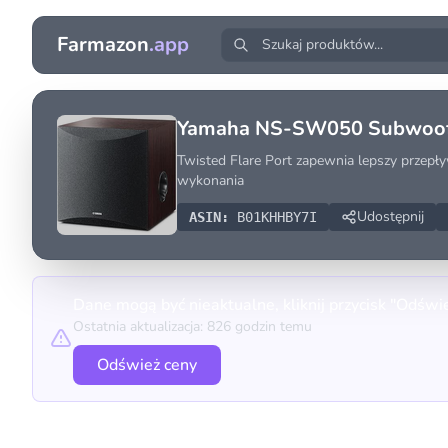
Farmazon
.app
Yamaha NS-SW050 Subwoofe
Twisted Flare Port zapewnia lepszy przepł
wykonania
Udostępnij
ASIN:
B01KHHBY7I
Dane mogą być nieaktualne, kliknij przycisk "Odświ
Ostatnia aktualizacja: 826 godzin temu
Odśwież ceny
Porównanie cen