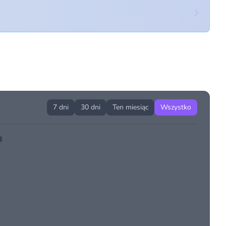
7 dni
30 dni
Ten miesiąc
Wszystko