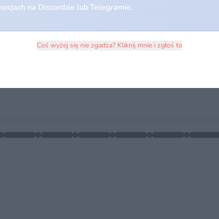
ocjach na Discordzie lub Telegramie.
Coś wyżej się nie zgadza? Kliknij mnie i zgłoś to