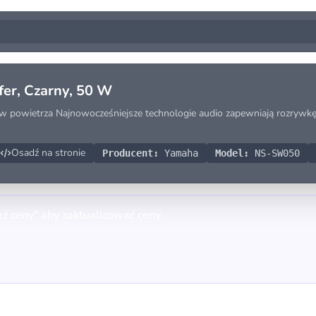
r, Czarny, 50 W
yw powietrza Najnowocześniejsze technologie audio zapewniają rozrywkę
Osadź na stronie
Producent:
Yamaha
Model:
NS-SW050
eż ceny" aby zaktualizować ceny.