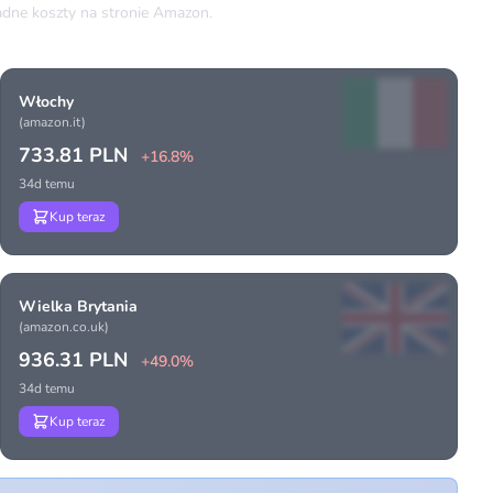
dne koszty na stronie Amazon.
Włochy
(amazon.it)
733.81 PLN
+16.8%
34d temu
Kup teraz
Wielka Brytania
(amazon.co.uk)
936.31 PLN
+49.0%
34d temu
Kup teraz