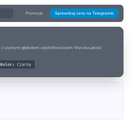
Promocje
Sprawdzaj ceny na Telegramie
 z czystymi głębokimi częstotliwościami Wysoka jakość
Kolor:
Czarny