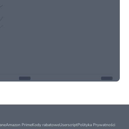
ane
Amazon Prime
Kody rabatowe
Userscript
Polityka Prywatności