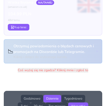
Wielka Brytania
NAJTANIEJ
(amazon.co.uk)
104.99 PLN
48d temu
Kup teraz
Otrzymuj powiadomienia o błędach cenowych i
📉
promocjach na Discordzie lub Telegramie.
Kliknij i dołącz do wybranego kanału
Coś wyżej się nie zgadza? Kliknij mnie i zgłoś to
Historia cen produktu
Godzinowo
Dziennie
Tygodniowo