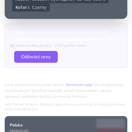
Kolor:
Czarny
Dane mogą być nieaktualne, kliknij przycisk
"Odśwież ceny" aby zaktualizować ceny.
Ostatnia aktualizacja: 1155 godzin temu
Odśwież ceny
Porównanie cen
Ceny prezentowane przez serwis
farmazon.app
nie uwzględniają
ewentualnych kosztów wysyłki, przed dokonaniem zakupu
sprawdź dokładne koszty na stronie Amazon.
Jako Partner Amazon, farmazon.app otrzymuje prowizję za zakupy dokonane
przez linki afiliacyjne.
Polska
(amazon.pl)