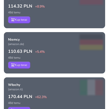
114.32 PLN
+8.9%
48d temu
Kup teraz
Niemcy
(amazon.de)
110.63 PLN
+5.4%
48d temu
Kup teraz
Włochy
(amazon.it)
170.44 PLN
+62.3%
48d temu