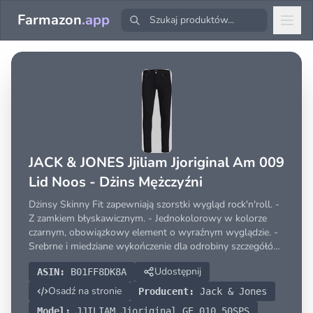
Farmazon
.app
JACK & JONES Jjiliam Jjoriginal Am 009
Lid Noos - Dżins Mężczyźni
Dżinsy Skinny Fit zapewniają szorstki wygląd rock'n'roll. -
Z zamkiem błyskawicznym. - Jednokolorowy w kolorze
czarnym, obowiązkowy element o wyraźnym wyglądzie. -
Srebrne i miedziane wykończenie dla odrobiny szczegółów
- Modelka ma 187 cm i nosi rozmiar 31/32. Jack & Jones
Udostępnij
ASIN:
B01FF8DK8A
Jeans Intelligence Skinny Fit Liam. Liam to
Osadź na stronie
Producent:
Jack & Jones
Model:
JJILIAM Jjoriginal GE 010 50SPS