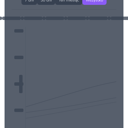
7 dni
30 dni
Ten miesiąc
Wszystko