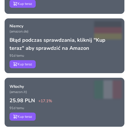
Kup teraz
Niemcy
(amazon.de)
Błąd podczas sprawdzania, kliknij "Kup
teraz" aby sprawdzić na Amazon
91d temu
Kup teraz
Włochy
(amazon.it)
25.98 PLN
+17.1%
91d temu
Kup teraz