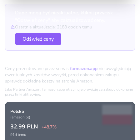
Dane mogą być nieaktualne, kliknij przycisk
"Odśwież ceny" aby zaktualizować ceny.
Ostatnia aktualizacja: 2188 godzin temu
Odśwież ceny
Porównanie cen
Ceny prezentowane przez serwis
farmazon.app
nie uwzględniają
ewentualnych kosztów wysyłki, przed dokonaniem zakupu
sprawdź dokładne koszty na stronie Amazon.
Jako Partner Amazon, farmazon.app otrzymuje prowizję za zakupy dokonane
przez linki afiliacyjne.
Polska
(amazon.pl)
32.99 PLN
+48.7%
91d temu