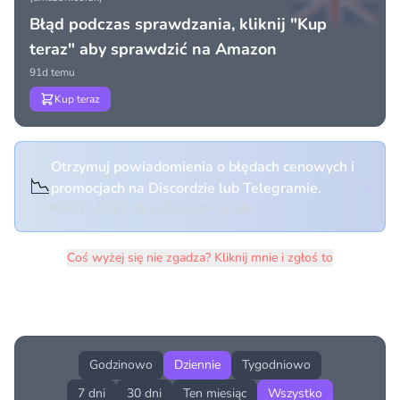
Błąd podczas sprawdzania, kliknij "Kup
teraz" aby sprawdzić na Amazon
91d temu
Kup teraz
Otrzymuj powiadomienia o błędach cenowych i
📉
promocjach na Discordzie lub Telegramie.
Kliknij i dołącz do wybranego kanału
Coś wyżej się nie zgadza? Kliknij mnie i zgłoś to
Historia cen produktu
Godzinowo
Dziennie
Tygodniowo
7 dni
30 dni
Ten miesiąc
Wszystko