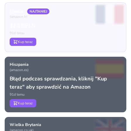
Francja
NAJTANIEJ
(amazon.fr)
22.19 PLN
91d temu
Kup teraz
Hiszpania
(amazon.es)
Błąd podczas sprawdzania, kliknij "Kup
teraz" aby sprawdzić na Amazon
91d temu
Kup teraz
Wielka Brytania
(amazon.co.uk)