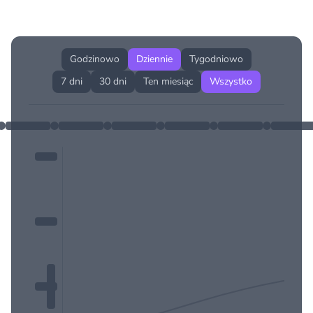
Historia cen produktu
Godzinowo
Dziennie
Tygodniowo
7 dni
30 dni
Ten miesiąc
Wszystko