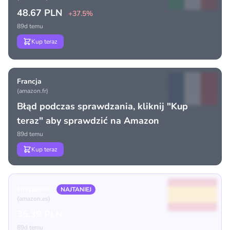
48.67 PLN
+37.5%
89d temu
Kup teraz
Francja
(amazon.fr)
Błąd podczas sprawdzania, kliknij "Kup
teraz" aby sprawdzić na Amazon
89d temu
Kup teraz
Hiszpania
NAJTANIEJ
(amazon.es)
35.39 PLN
89d temu