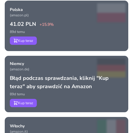
Polska
(amazon.pl)
41.02 PLN
+15.9%
89d temu
Kup teraz
Niemcy
(amazon.de)
Błąd podczas sprawdzania, kliknij "Kup
teraz" aby sprawdzić na Amazon
89d temu
Kup teraz
Włochy
(amazon.it)