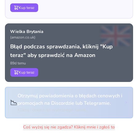
Kup teraz
Wielka Brytania
(amazon.co.uk)
Błąd podczas sprawdzania, kliknij "Kup
teraz" aby sprawdzić na Amazon
89d temu
Kup teraz
Otrzymuj powiadomienia o błędach cenowych i
📉
promocjach na Discordzie lub Telegramie.
Kliknij i dołącz do wybranego kanału
Coś wyżej się nie zgadza? Kliknij mnie i zgłoś to