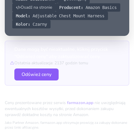
Osadź na stronie
Producent:
Amazon Basics
Model:
Adjustable Chest Mount Harness
Kolor:
Czarny
Dane mogą być nieaktualne, kliknij przycisk
"Odśwież ceny" aby zaktualizować ceny.
Ostatnia aktualizacja: 2137 godzin temu
Odśwież ceny
Porównanie cen
Ceny prezentowane przez serwis
farmazon.app
nie uwzględniają
ewentualnych kosztów wysyłki, przed dokonaniem zakupu
sprawdź dokładne koszty na stronie Amazon.
Jako Partner Amazon, farmazon.app otrzymuje prowizję za zakupy dokonane
przez linki afiliacyjne.