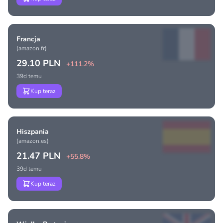
Francja
(amazon.fr)
29.10 PLN
+111.2%
39d temu
Kup teraz
Hiszpania
(amazon.es)
21.47 PLN
+55.8%
39d temu
Kup teraz