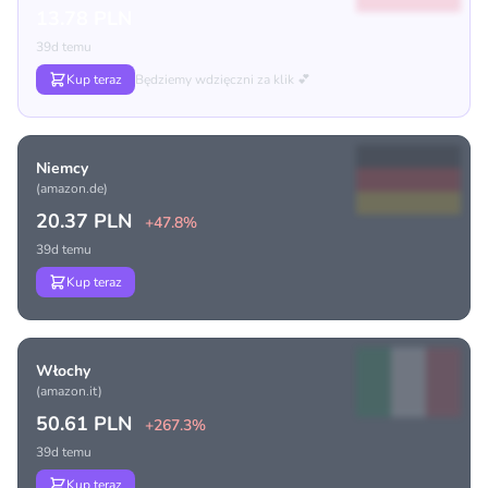
13.78 PLN
39d temu
Kup teraz
Będziemy wdzięczni za klik 💕
Niemcy
(amazon.de)
20.37 PLN
+47.8%
39d temu
Kup teraz
Włochy
(amazon.it)
50.61 PLN
+267.3%
39d temu
Kup teraz