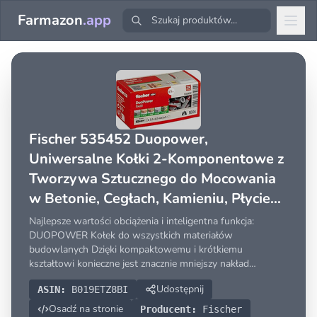
Farmazon
.app
Fischer 535452 Duopower,
Uniwersalne Kołki 2-Komponentowe z
Tworzywa Sztucznego do Mocowania
w Betonie, Cegłach, Kamieniu, Płycie
Gipsowo-Kartonowej i Wielu Innych, 5
Najlepsze wartości obciążenia i inteligentna funkcja:
x 25, 100 Sztuk
DUOPOWER Kołek do wszystkich materiałów
budowlanych Dzięki kompaktowemu i krótkiemu
kształtowi konieczne jest znacznie mniejszy nakład
wiercenia
Udostępnij
ASIN:
B019ETZ8BI
Osadź na stronie
Producent:
Fischer