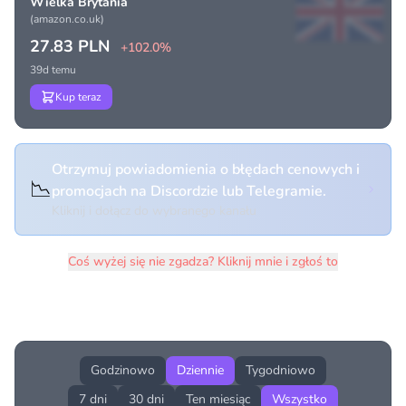
Wielka Brytania
(amazon.co.uk)
27.83 PLN
+102.0%
39d temu
Kup teraz
Otrzymuj powiadomienia o błędach cenowych i
📉
promocjach na Discordzie lub Telegramie.
Kliknij i dołącz do wybranego kanału
Coś wyżej się nie zgadza? Kliknij mnie i zgłoś to
Historia cen produktu
Godzinowo
Dziennie
Tygodniowo
7 dni
30 dni
Ten miesiąc
Wszystko