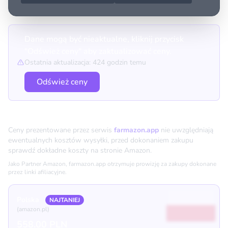
Dane mogą być nieaktualne, kliknij przycisk
"Odśwież ceny" aby zaktualizować ceny.
Ostatnia aktualizacja: 424 godzin temu
Odśwież ceny
Porównanie cen
Ceny prezentowane przez serwis
farmazon.app
nie uwzględniają
ewentualnych kosztów wysyłki, przed dokonaniem zakupu
sprawdź dokładne koszty na stronie Amazon.
Jako Partner Amazon, farmazon.app otrzymuje prowizję za zakupy dokonane
przez linki afiliacyjne.
Polska
NAJTANIEJ
(amazon.pl)
558.00 PLN