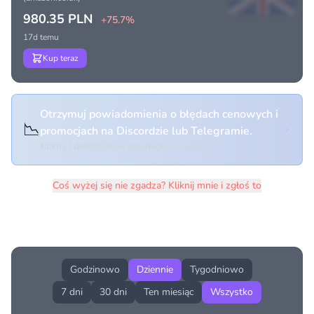
980.35 PLN
+75.7%
17d temu
Kup teraz
Otrzymuj powiadomienia o błędach cenowych i
📉
promocjach na Discordzie lub Telegramie.
Kliknij i dołącz do wybranego kanału
Coś wyżej się nie zgadza? Kliknij mnie i zgłoś to
Historia cen produktu
Godzinowo
Dziennie
Tygodniowo
7 dni
30 dni
Ten miesiąc
Wszystko