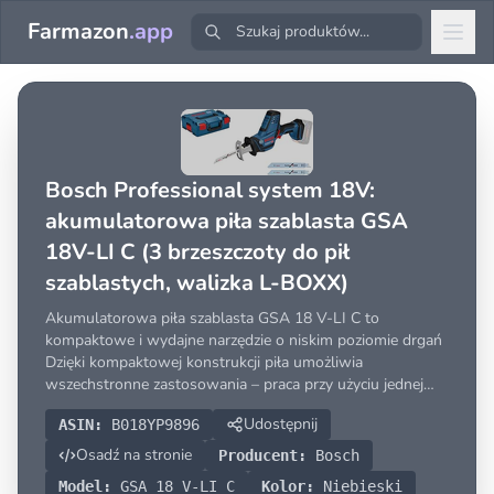
Farmazon
.app
Bosch Professional system 18V:
akumulatorowa piła szablasta GSA
18V-LI C (3 brzeszczoty do pił
szablastych, walizka L-BOXX)
Akumulatorowa piła szablasta GSA 18 V-LI C to
kompaktowe i wydajne narzędzie o niskim poziomie drgań
Dzięki kompaktowej konstrukcji piła umożliwia
wszechstronne zastosowania – praca przy użyciu jednej
ręki lub w sytuacjach wymagających trzymania narzędzia w
Udostępnij
ASIN:
B018YP9896
górze nie stanowi żadnego problemu Minimalny poziom
drgań zape
Osadź na stronie
Producent:
Bosch
Model:
GSA 18 V-LI C
Kolor:
Niebieski