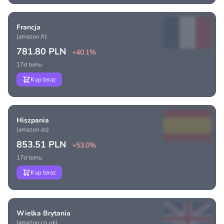
Francja
(amazon.fr)
781.80 PLN
+40.1%
17d temu
Kup teraz
Hiszpania
(amazon.es)
853.51 PLN
+53.0%
17d temu
Kup teraz
Wielka Brytania
(amazon.co.uk)