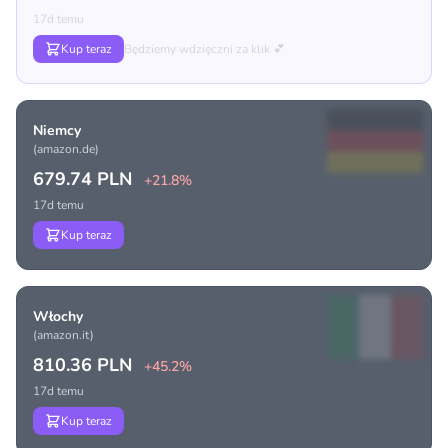
17d temu
Kup teraz
Będziemy wdzięczni za klik 💕
Niemcy
(amazon.de)
679.74 PLN
+21.8%
17d temu
Kup teraz
Włochy
(amazon.it)
810.36 PLN
+45.2%
17d temu
Kup teraz