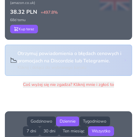
(amazon.co.uk)
38.32 PLN
+497.8%
68d temu
Kup teraz
Otrzymuj powiadomienia o błędach cenowych i
📉
promocjach na Discordzie lub Telegramie.
Kliknij i dołącz do wybranego kanału
Coś wyżej się nie zgadza? Kliknij mnie i zgłoś to
Historia cen produktu
Godzinowo
Dziennie
Tygodniowo
7 dni
30 dni
Ten miesiąc
Wszystko