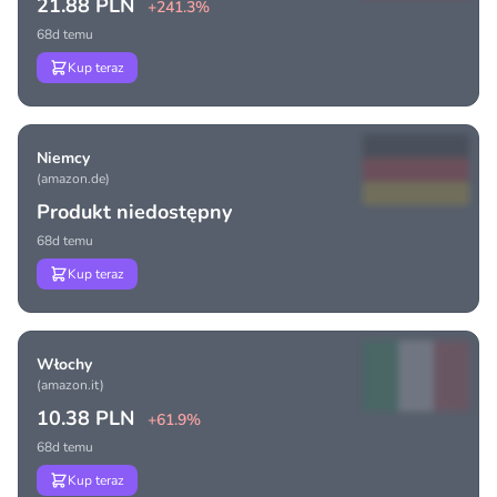
21.88 PLN
+241.3%
68d temu
Kup teraz
Niemcy
(amazon.de)
Produkt niedostępny
68d temu
Kup teraz
Włochy
(amazon.it)
10.38 PLN
+61.9%
68d temu
Kup teraz