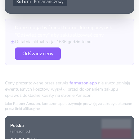
Kolor:
Pomarańczowy
Dane mogą być nieaktualne, kliknij przycisk
"Odśwież ceny" aby zaktualizować ceny.
Ostatnia aktualizacja: 1636 godzin temu
Odśwież ceny
Porównanie cen
Ceny prezentowane przez serwis
farmazon.app
nie uwzględniają
ewentualnych kosztów wysyłki, przed dokonaniem zakupu
sprawdź dokładne koszty na stronie Amazon.
Jako Partner Amazon, farmazon.app otrzymuje prowizję za zakupy dokonane
przez linki afiliacyjne.
Polska
(amazon.pl)