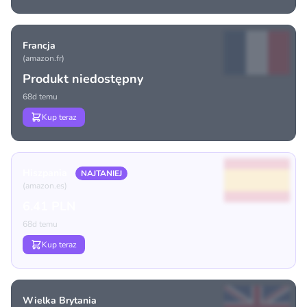
Francja
(amazon.fr)
Produkt niedostępny
68d temu
Kup teraz
Hiszpania
NAJTANIEJ
(amazon.es)
6.41 PLN
68d temu
Kup teraz
Wielka Brytania