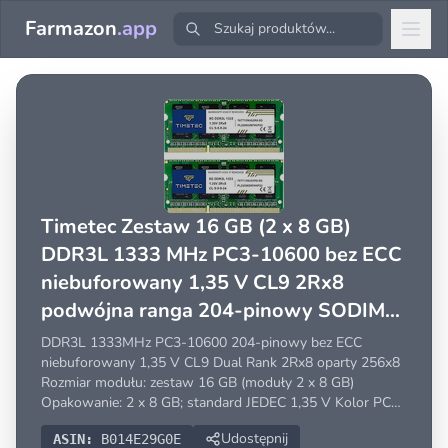
Farmazon
.app
Timetec Zestaw 16 GB (2 x 8 GB)
DDR3L 1333 MHz PC3-10600 bez ECC
niebuforowany 1,35 V CL9 2Rx8
podwójna ranga 204-pinowy SODIMM
laptop notebook PC pamięć RAM
DDR3L 1333MHz PC3-10600 204-pinowy bez ECC
moduł aktualizacja (zestaw 16 GB (2 x
niebuforowany 1,35 V CL9 Dual Rank 2Rx8 oparty 256x8
Rozmiar modułu: zestaw 16 GB (moduły 2 x 8 GB)
8 GB
Opakowanie: 2 x 8 GB; standard JEDEC 1,35 V Kolor PCB
może się różnić (czarny lub zielony) ze względu na różne
Udostępnij
ASIN:
B014E29G0E
partie produkcyjne; wszystkie produkty Timetec są