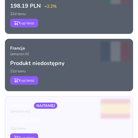
198.19 PLN
+2.2%
32d temu
Kup teraz
Francja
(amazon.fr)
Produkt niedostępny
32d temu
Kup teraz
Hiszpania
NAJTANIEJ
(amazon.es)
193.98 PLN
32d temu
Kup teraz