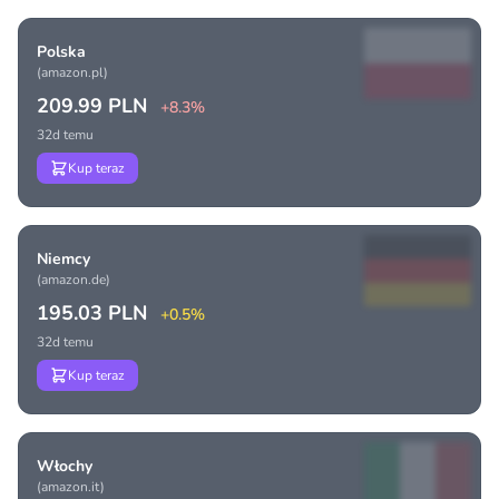
Polska
(amazon.pl)
209.99 PLN
+8.3%
32d temu
Kup teraz
Niemcy
(amazon.de)
195.03 PLN
+0.5%
32d temu
Kup teraz
Włochy
(amazon.it)