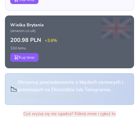
Wielka Brytania
(amazon.co.uk)
200.98 PLN
+3.6%
32d temu
Kup teraz
Otrzymuj powiadomienia o błędach cenowych i
📉
promocjach na Discordzie lub Telegramie.
Kliknij i dołącz do wybranego kanału
Coś wyżej się nie zgadza? Kliknij mnie i zgłoś to
Historia cen produktu