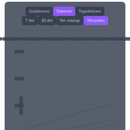
Godzinowo
Dziennie
Tygodniowo
7 dni
30 dni
Ten miesiąc
Wszystko