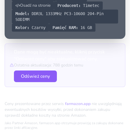
wysokiej jakości
Osadź na stronie
Producent:
Timetec
Model:
DDR3L 1333MHz PC3-10600 204-Pin
SODIMM
Kolor:
Czarny
Pamięć RAM:
16 GB
Dane mogą być nieaktualne, kliknij przycisk
"Odśwież ceny" aby zaktualizować ceny.
Ostatnia aktualizacja: 788 godzin temu
Odśwież ceny
Porównanie cen
Ceny prezentowane przez serwis
farmazon.app
nie uwzględniają
ewentualnych kosztów wysyłki, przed dokonaniem zakupu
sprawdź dokładne koszty na stronie Amazon.
Jako Partner Amazon, farmazon.app otrzymuje prowizję za zakupy dokonane
przez linki afiliacyjne.