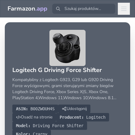
Farmazon
.app
Logitech G Driving Force Shifter
Kompatybilny z Logitech G923, G29 lub G920 Driving
Force wyścigowymi, grami sterującymi zmiany biegów
Logitech Driving Force, Xbox Series X|S, Xbox One,
PlayStation 4,Windows 11,Windows 10,Windows 8.1
Wysokiej jakości konstrukcj; Dzięki solidnej stalowej osi
Udostępnij
ASIN:
B00ZWOUH4S
napędowej poker Driving Force został zaprojektowany do
precyz
Osadź na stronie
Producent:
Logitech
Model:
Driving Force Shifter
Kolor:
Czarny