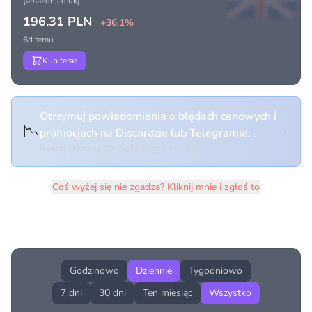
(amazon.co.uk)
196.31 PLN
+36.1%
6d temu
Kup teraz
Otrzymuj powiadomienia o błędach cenowych i
📉
promocjach na Discordzie lub Telegramie.
Kliknij i dołącz do wybranego kanału
Coś wyżej się nie zgadza? Kliknij mnie i zgłoś to
Historia cen produktu
Godzinowo
Dziennie
Tygodniowo
7 dni
30 dni
Ten miesiąc
Wszystko