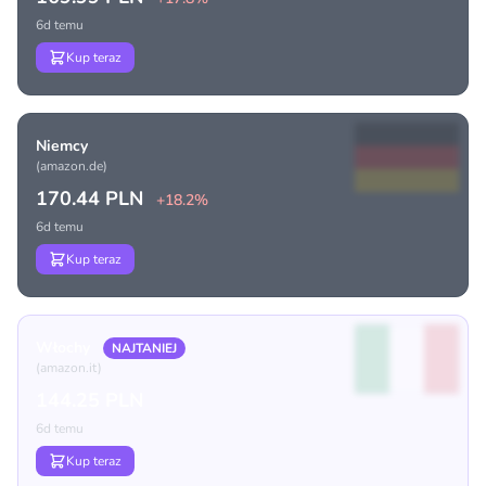
6d temu
Kup teraz
Niemcy
(amazon.de)
170.44 PLN
+18.2%
6d temu
Kup teraz
Włochy
NAJTANIEJ
(amazon.it)
144.25 PLN
6d temu
Kup teraz