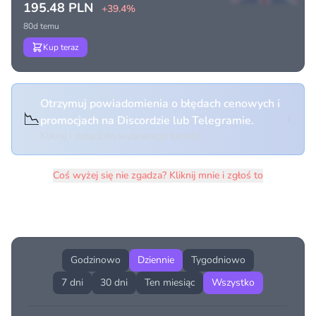
195.48 PLN
+39.4%
80d temu
Kup teraz
Otrzymuj powiadomienia o błędach cenowych i
📉
promocjach na Discordzie lub Telegramie.
Kliknij i dołącz do wybranego kanału
Coś wyżej się nie zgadza? Kliknij mnie i zgłoś to
Historia cen produktu
Godzinowo
Dziennie
Tygodniowo
7 dni
30 dni
Ten miesiąc
Wszystko