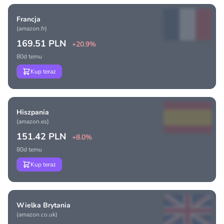
Francja
(amazon.fr)
169.51 PLN
+20.9%
80d temu
Kup teraz
Hiszpania
(amazon.es)
151.42 PLN
+8.0%
80d temu
Kup teraz
Wielka Brytania
(amazon.co.uk)