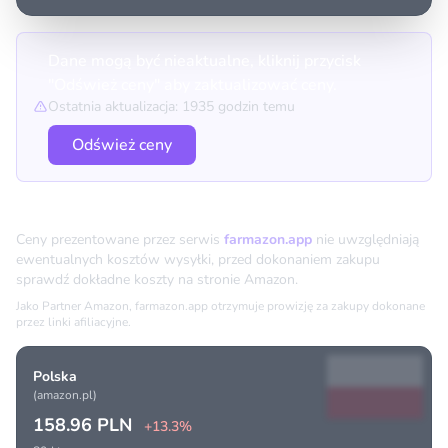
Dane mogą być nieaktualne, kliknij przycisk
"Odśwież ceny" aby zaktualizować ceny.
Ostatnia aktualizacja: 1935 godzin temu
Odśwież ceny
Porównanie cen
Ceny prezentowane przez serwis
farmazon.app
nie uwzględniają
ewentualnych kosztów wysyłki, przed dokonaniem zakupu
sprawdź dokładne koszty na stronie Amazon.
Jako Partner Amazon, farmazon.app otrzymuje prowizję za zakupy dokonane
przez linki afiliacyjne.
Polska
(amazon.pl)
158.96 PLN
+13.3%