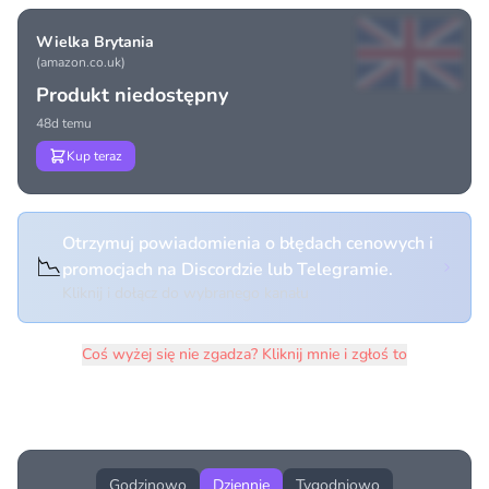
Wielka Brytania
(amazon.co.uk)
Produkt niedostępny
48d temu
Kup teraz
Otrzymuj powiadomienia o błędach cenowych i
📉
promocjach na Discordzie lub Telegramie.
Kliknij i dołącz do wybranego kanału
Coś wyżej się nie zgadza? Kliknij mnie i zgłoś to
Historia cen produktu
Godzinowo
Dziennie
Tygodniowo