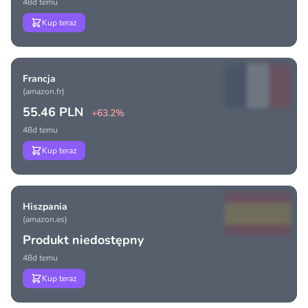
48d temu
Kup teraz
Francja
(amazon.fr)
55.46 PLN
+63.2%
48d temu
Kup teraz
Hiszpania
(amazon.es)
Produkt niedostępny
48d temu
Kup teraz