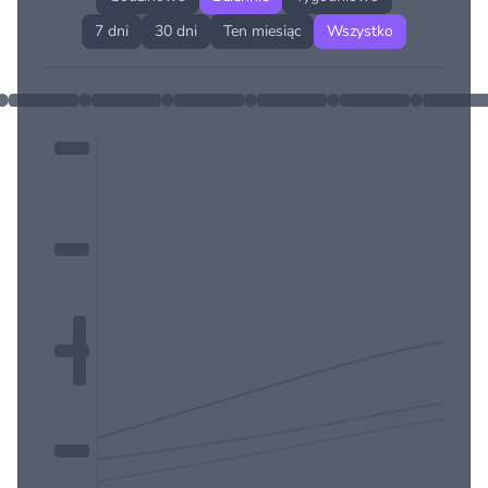
7 dni
30 dni
Ten miesiąc
Wszystko