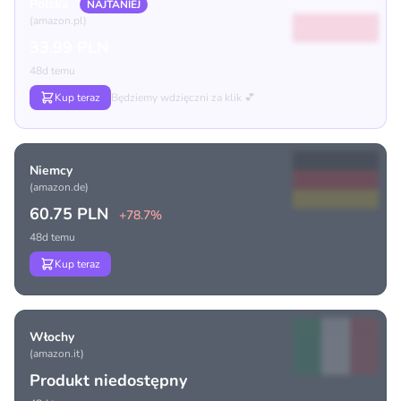
Polska
NAJTANIEJ
(amazon.pl)
33.99 PLN
48d temu
Kup teraz
Będziemy wdzięczni za klik 💕
Niemcy
(amazon.de)
60.75 PLN
+78.7%
48d temu
Kup teraz
Włochy
(amazon.it)
Produkt niedostępny