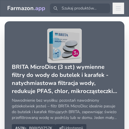
Farmazon
.app
BRITA MicroDisc (3 szt) wymienne
filtry do wody do butelek i karafek -
natychmiastowa filtracja wody,
redukuje PFAS, chlor, mikrocząsteczki i
inne zanieczyszczenia
Nawodnienie bez wysiłku: pozostań nawodniony
gdziekolwiek jesteś – filtr BRITA MicroDisc idealnie pasuje
do butelek i karafek filtrujących BRITA, zapewniając świeżo
przefiltrowaną wodę w podróży lub w domu. Jeden mały
dysk, dużo smacznej wody: skutecznie redukuje
Udostępnij
ASIN:
B00U5Q757K