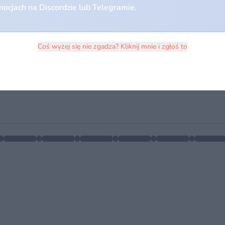
ocjach na Discordzie lub Telegramie.
Coś wyżej się nie zgadza? Kliknij mnie i zgłoś to