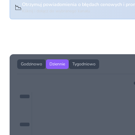
Otrzymuj powiadomienia o błędach cenowych i prom
📉
Kliknij i dołącz do wybranego kanału
Historia cen produktu
Godzinowo
Dziennie
Tygodniowo