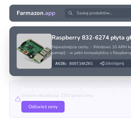
Farmazon
.app
Raspberry 832-6274 płyta 
Najważniejsze cechy: - Windows 10 ARM 
pamięć) - w pełni kompatybilny z Raspberry
Udostępnij
ASIN:
B00T3AKZKS
Dane mogą być nieaktualne, kliknij przycisk "Odświ
Ostatnia aktualizacja: 2202 godzin temu
Odśwież ceny
Porównanie cen