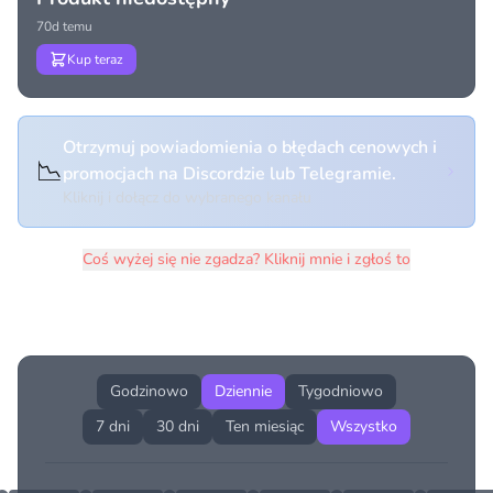
70d temu
Kup teraz
Otrzymuj powiadomienia o błędach cenowych i
📉
promocjach na Discordzie lub Telegramie.
Kliknij i dołącz do wybranego kanału
Coś wyżej się nie zgadza? Kliknij mnie i zgłoś to
Historia cen produktu
Godzinowo
Dziennie
Tygodniowo
7 dni
30 dni
Ten miesiąc
Wszystko