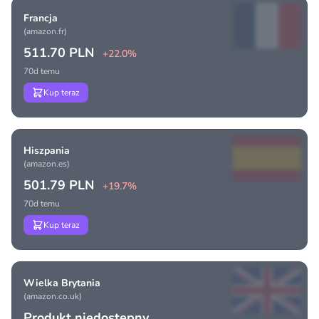
Francja
(amazon.fr)
511.70 PLN
+22.0%
70d temu
Kup teraz
Hiszpania
(amazon.es)
501.79 PLN
+19.7%
70d temu
Kup teraz
Wielka Brytania
(amazon.co.uk)
Produkt niedostępny