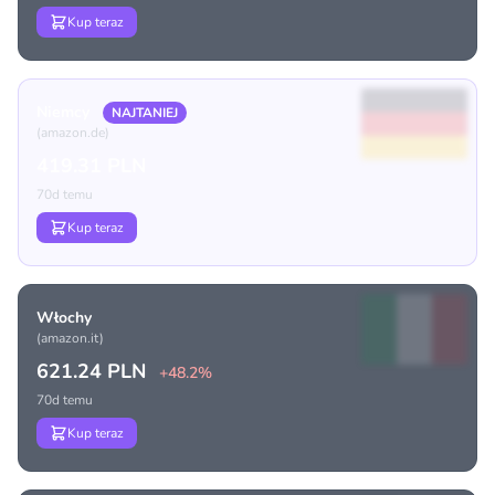
Kup teraz
Niemcy
NAJTANIEJ
(amazon.de)
419.31 PLN
70d temu
Kup teraz
Włochy
(amazon.it)
621.24 PLN
+48.2%
70d temu
Kup teraz