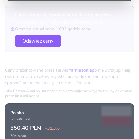
Dane mogą być nieaktualne, kliknij przycisk
"Odśwież ceny" aby zaktualizować ceny.
Ostatnia aktualizacja: 1693 godzin temu
Odśwież ceny
Porównanie cen
Ceny prezentowane przez serwis
farmazon.app
nie uwzględniają
ewentualnych kosztów wysyłki, przed dokonaniem zakupu
sprawdź dokładne koszty na stronie Amazon.
Jako Partner Amazon, farmazon.app otrzymuje prowizję za zakupy dokonane
przez linki afiliacyjne.
Polska
(amazon.pl)
550.40 PLN
+31.3%
70d temu