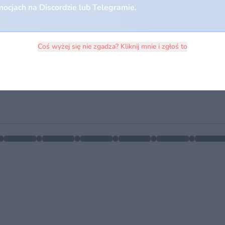
ocjach na Discordzie lub Telegramie.
Coś wyżej się nie zgadza? Kliknij mnie i zgłoś to