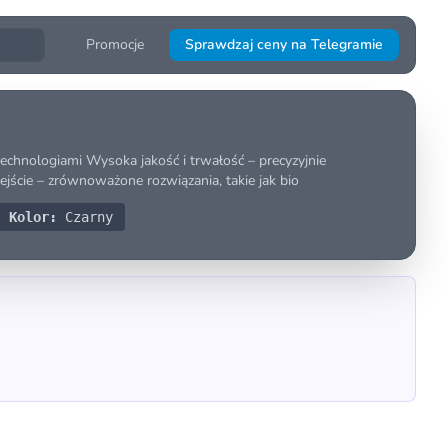
Promocje
Sprawdzaj ceny na Telegramie
technologiami Wysoka jakość i trwałość – precyzyjnie
ście – zrównoważone rozwiązania, takie jak bio
Kolor:
Czarny