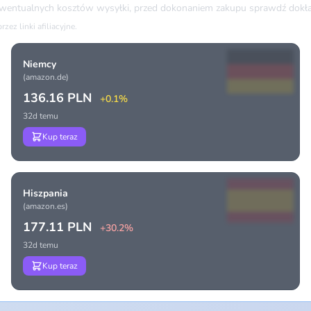
ewentualnych kosztów wysyłki, przed dokonaniem zakupu sprawdź dokła
ez linki afiliacyjne.
Niemcy
(amazon.de)
136.16 PLN
+0.1%
32d temu
Kup teraz
Hiszpania
(amazon.es)
177.11 PLN
+30.2%
32d temu
Kup teraz