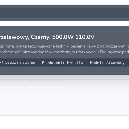
rzelewowy, Czarny, 500.0W 110.0V
go filtra, marka łączy klasyczne techniki parzenia kawy z nowoczesnymi 
owieczność i niezawodność w codziennym użytkowaniu Ekologiczne podej
Osadź na stronie
Producent:
Melitta
Model:
Aromaboy
eż ceny" aby zaktualizować ceny.