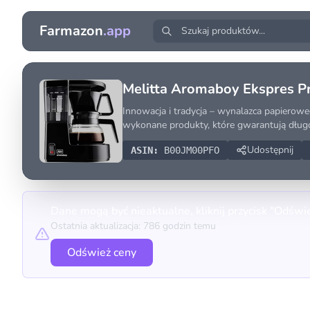
Farmazon
.app
Melitta Aromaboy Ekspres P
Innowacja i tradycja – wynalazca papierowe
wykonane produkty, które gwarantują dług
Udostępnij
ASIN:
B00JM00PFO
Dane mogą być nieaktualne, kliknij przycisk "Odświ
Ostatnia aktualizacja: 786 godzin temu
Odśwież ceny
Porównanie cen