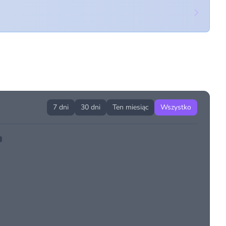
7 dni
30 dni
Ten miesiąc
Wszystko