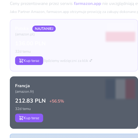
Ceny prezentowane przez serwis
farmazon.app
nie uwzględniają 
Jako Partner Amazon, farmazon.app otrzymuje prowizję za zakupy dokonane prz
Polska
NAJTANIEJ
(amazon.pl)
136.00 PLN
32d temu
Kup teraz
Będziemy wdzięczni za klik 💕
Francja
(amazon.fr)
212.83 PLN
+56.5%
32d temu
Kup teraz