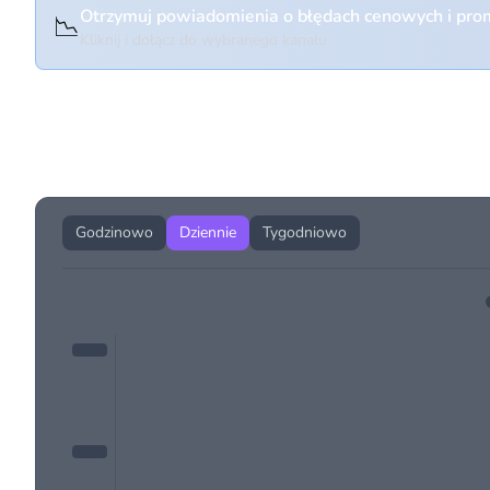
Otrzymuj powiadomienia o błędach cenowych i prom
📉
Kliknij i dołącz do wybranego kanału
Historia cen produktu
Godzinowo
Dziennie
Tygodniowo