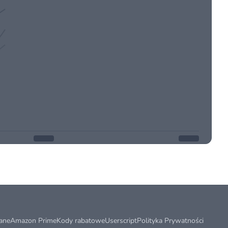
ane
Amazon Prime
Kody rabatowe
Userscript
Polityka Prywatności