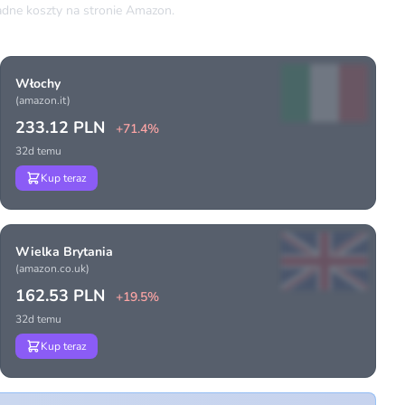
dne koszty na stronie Amazon.
Włochy
(amazon.it)
233.12 PLN
+71.4%
32d temu
Kup teraz
Wielka Brytania
(amazon.co.uk)
162.53 PLN
+19.5%
32d temu
Kup teraz