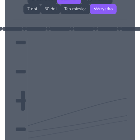
7 dni
30 dni
Ten miesiąc
Wszystko