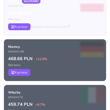
Polska
NAJTANIEJ
(amazon.pl)
418.95 PLN
66d temu
Kup teraz
Będziemy wdzięczni za klik 💕
Niemcy
(amazon.de)
468.66 PLN
+11.9%
66d temu
Kup teraz
Włochy
(amazon.it)
459.74 PLN
+9.7%