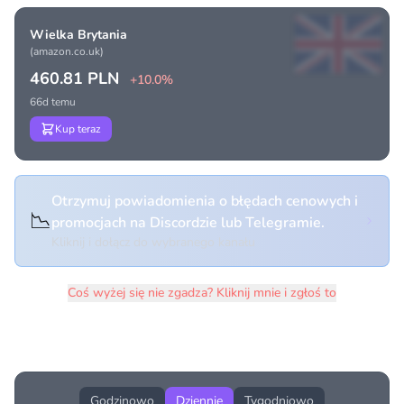
Wielka Brytania
(amazon.co.uk)
460.81 PLN
+10.0%
66d temu
Kup teraz
Otrzymuj powiadomienia o błędach cenowych i
📉
promocjach na Discordzie lub Telegramie.
Kliknij i dołącz do wybranego kanału
Coś wyżej się nie zgadza? Kliknij mnie i zgłoś to
Historia cen produktu
Godzinowo
Dziennie
Tygodniowo