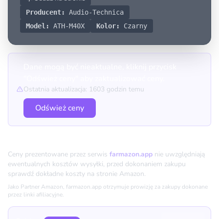
Producent:
Audio-Technica
Model:
ATH-M40X
Kolor:
Czarny
Dane mogą być nieaktualne, kliknij przycisk
"Odśwież ceny" aby zaktualizować ceny.
Ostatnia aktualizacja: 1603 godzin temu
Odśwież ceny
Porównanie cen
Ceny prezentowane przez serwis
farmazon.app
nie uwzględniają
ewentualnych kosztów wysyłki, przed dokonaniem zakupu
sprawdź dokładne koszty na stronie Amazon.
Jako Partner Amazon, farmazon.app otrzymuje prowizję za zakupy dokonane
przez linki afiliacyjne.