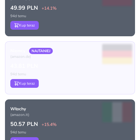
49.99 PLN
+14.1%
94d temu
Kup teraz
Niemcy
NAJTANIEJ
(amazon.de)
43.81 PLN
94d temu
Kup teraz
Włochy
(amazon.it)
50.57 PLN
+15.4%
94d temu