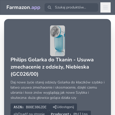
Farmazon
.app
Philips Golarka do Tkanin - Usuwa
zmechacenie z odzieży, Niebieska
(GC026/00)
Daj nowe życie starej odzieży Golarka do kłaczków szybko i
łatwo usuwa zmechacenie i skosmacenie, dzięki czemu
ubrania i koce znów wyglądają jak nowe Szybka i
skuteczna: duża głowica goląca działa szy
Udostępnij
ASIN:
B00E3862DE
Osadź na stronie
Producent:
Philips