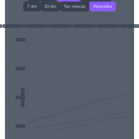
7 dni
30 dni
Ten miesiąc
Wszystko