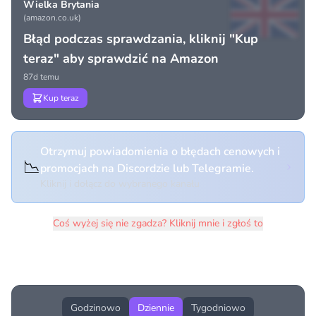
Wielka Brytania
(amazon.co.uk)
Błąd podczas sprawdzania, kliknij "Kup
teraz" aby sprawdzić na Amazon
87d temu
Kup teraz
Otrzymuj powiadomienia o błędach cenowych i
📉
promocjach na Discordzie lub Telegramie.
Kliknij i dołącz do wybranego kanału
Coś wyżej się nie zgadza? Kliknij mnie i zgłoś to
Historia cen produktu
Godzinowo
Dziennie
Tygodniowo