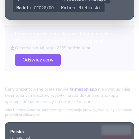
Model:
GC026/00
Kolor:
Niebieski
Dane mogą być nieaktualne, kliknij przycisk
"Odśwież ceny" aby zaktualizować ceny.
Ostatnia aktualizacja: 2269 godzin temu
Odśwież ceny
Porównanie cen
Ceny prezentowane przez serwis
farmazon.app
nie uwzględniają
ewentualnych kosztów wysyłki, przed dokonaniem zakupu
sprawdź dokładne koszty na stronie Amazon.
Jako Partner Amazon, farmazon.app otrzymuje prowizję za zakupy dokonane
przez linki afiliacyjne.
Polska
(amazon.pl)