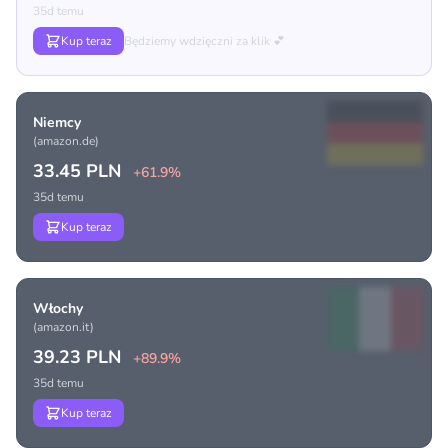
35d temu
Kup teraz
Będziemy wdzięczni za klik 💕
Niemcy
(amazon.de)
33.45 PLN
+61.9%
35d temu
Kup teraz
Włochy
(amazon.it)
39.23 PLN
+89.9%
35d temu
Kup teraz