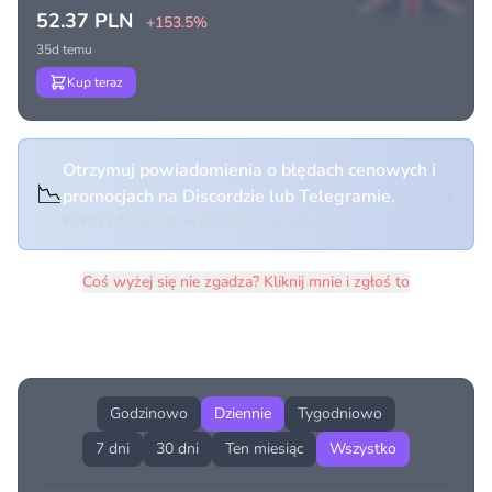
52.37 PLN
+153.5%
35d temu
Kup teraz
Otrzymuj powiadomienia o błędach cenowych i
📉
promocjach na Discordzie lub Telegramie.
Kliknij i dołącz do wybranego kanału
Coś wyżej się nie zgadza? Kliknij mnie i zgłoś to
Historia cen produktu
Godzinowo
Dziennie
Tygodniowo
7 dni
30 dni
Ten miesiąc
Wszystko