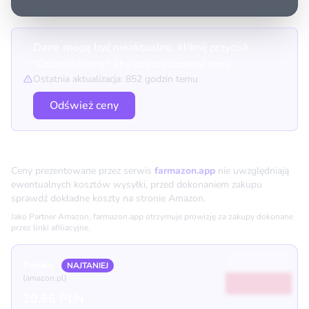
Dane mogą być nieaktualne, kliknij przycisk
"Odśwież ceny" aby zaktualizować ceny.
Ostatnia aktualizacja: 852 godzin temu
Odśwież ceny
Porównanie cen
Ceny prezentowane przez serwis
farmazon.app
nie uwzględniają
ewentualnych kosztów wysyłki, przed dokonaniem zakupu
sprawdź dokładne koszty na stronie Amazon.
Jako Partner Amazon, farmazon.app otrzymuje prowizję za zakupy dokonane
przez linki afiliacyjne.
Polska
NAJTANIEJ
(amazon.pl)
20.66 PLN