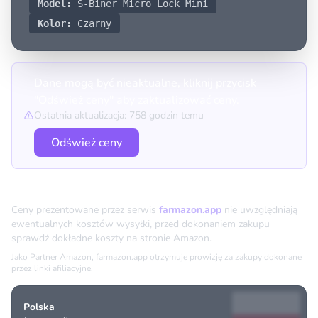
Model:
S-Biner Micro Lock Mini
Kolor:
Czarny
Dane mogą być nieaktualne, kliknij przycisk
"Odśwież ceny" aby zaktualizować ceny.
Ostatnia aktualizacja: 758 godzin temu
Odśwież ceny
Porównanie cen
Ceny prezentowane przez serwis
farmazon.app
nie uwzględniają
ewentualnych kosztów wysyłki, przed dokonaniem zakupu
sprawdź dokładne koszty na stronie Amazon.
Jako Partner Amazon, farmazon.app otrzymuje prowizję za zakupy dokonane
przez linki afiliacyjne.
Polska