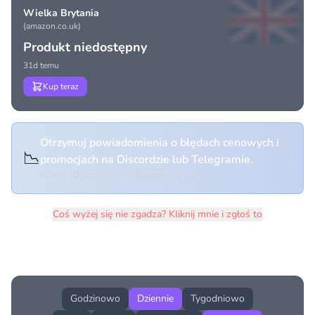
Wielka Brytania
(amazon.co.uk)
Produkt niedostępny
31d temu
Kup teraz
Otrzymuj powiadomienia o błędach cenowych i
📉
promocjach na Discordzie lub Telegramie.
Kliknij i dołącz do wybranego kanału
Coś wyżej się nie zgadza? Kliknij mnie i zgłoś to
Historia cen produktu
Godzinowo
Dziennie
Tygodniowo