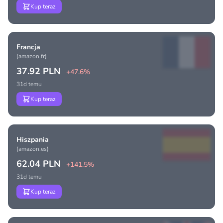
Kup teraz
Francja
(amazon.fr)
37.92 PLN
+47.6%
31d temu
Kup teraz
Hiszpania
(amazon.es)
62.04 PLN
+141.5%
31d temu
Kup teraz