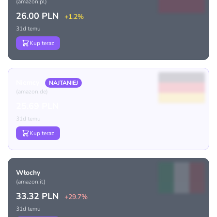
(amazon.pl)
26.00 PLN
+1.2%
31d temu
Kup teraz
Niemcy
NAJTANIEJ
(amazon.de)
25.69 PLN
31d temu
Kup teraz
Włochy
(amazon.it)
33.32 PLN
+29.7%
31d temu