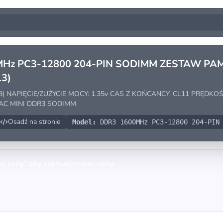
MHz PC3-12800 204-PIN SODIMM ZESTAW PAMI
3)
) NAPIĘCIE/ZUŻYCIE MOCY: 1.35v CAS Z KOŃCANCY: CL11 PRĘDKOŚĆ
MAC MINI DDR3 SODIMM
Osadź na stronie
Model:
DDR3 1600MHz PC3-12800 204-PIN 
eż ceny" aby zaktualizować ceny.