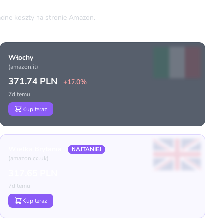
dne koszty na stronie Amazon.
Włochy
(amazon.it)
371.74 PLN
+17.0%
7d temu
Kup teraz
Wielka Brytania
NAJTANIEJ
(amazon.co.uk)
317.65 PLN
7d temu
Kup teraz