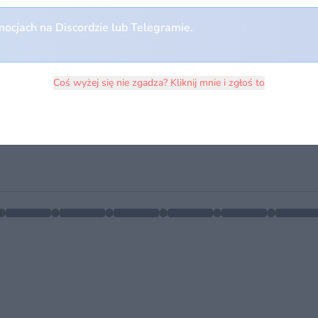
ocjach na Discordzie lub Telegramie.
Coś wyżej się nie zgadza? Kliknij mnie i zgłoś to