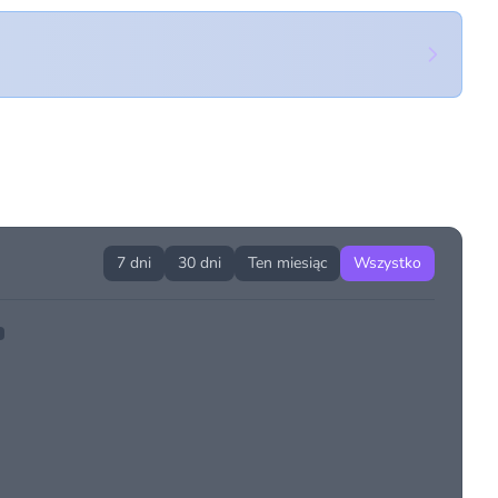
7 dni
30 dni
Ten miesiąc
Wszystko