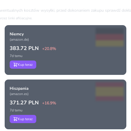
ewentualnych kosztów wysyłki, przed dokonaniem zakupu sprawdź dokła
ez linki afiliacyjne.
Niemcy
(amazon.de)
383.72 PLN
+20.8%
7d temu
Kup teraz
Hiszpania
(amazon.es)
371.27 PLN
+16.9%
7d temu
Kup teraz