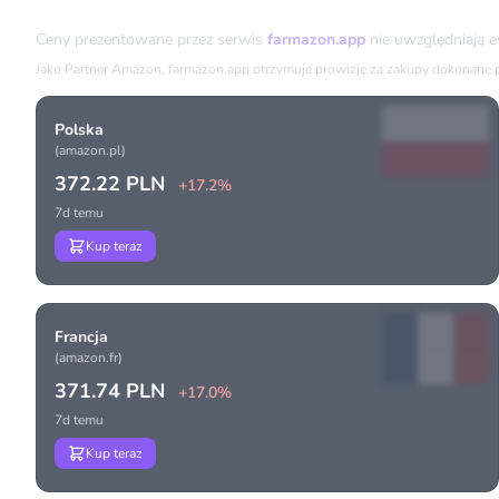
Porównanie cen
Ceny prezentowane przez serwis
farmazon.app
nie uwzględniają 
Jako Partner Amazon, farmazon.app otrzymuje prowizję za zakupy dokonane prz
Polska
(amazon.pl)
372.22 PLN
+17.2%
7d temu
Kup teraz
Francja
(amazon.fr)
371.74 PLN
+17.0%
7d temu
Kup teraz