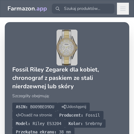
Farmazon
.app
Fossil Riley Zegarek dla kobiet,
chronograf z paskiem ze stali
nierdzewnej lub skóry
Szczegóły obejmują:
Udostępnij
ASIN:
B009BEO9DU
Osadź na stronie
Producent:
Fossil
Model:
Riley ES3204
Kolor:
Srebrny
Przekątna ekranu:
38 mm