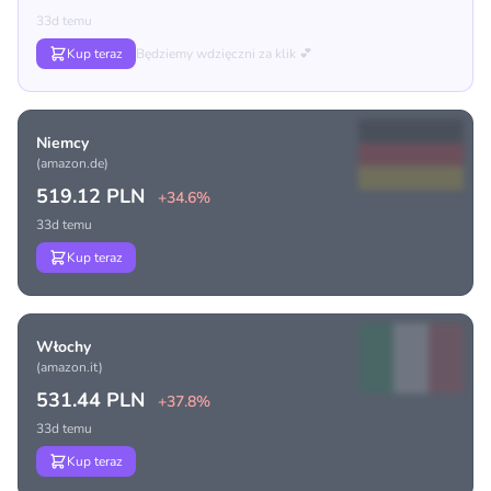
33d temu
Kup teraz
Będziemy wdzięczni za klik 💕
Niemcy
(amazon.de)
519.12 PLN
+34.6%
33d temu
Kup teraz
Włochy
(amazon.it)
531.44 PLN
+37.8%
33d temu
Kup teraz