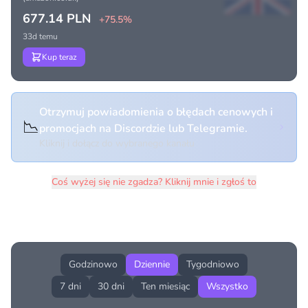
677.14 PLN
+75.5%
33d temu
Kup teraz
Otrzymuj powiadomienia o błędach cenowych i
📉
promocjach na Discordzie lub Telegramie.
Kliknij i dołącz do wybranego kanału
Coś wyżej się nie zgadza? Kliknij mnie i zgłoś to
Historia cen produktu
Godzinowo
Dziennie
Tygodniowo
7 dni
30 dni
Ten miesiąc
Wszystko