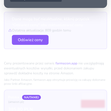
Dane mogą być nieaktualne, kliknij przycisk
"Odśwież ceny" aby zaktualizować ceny.
Ostatnia aktualizacja: 809 godzin temu
Odśwież ceny
Porównanie cen
Ceny prezentowane przez serwis
farmazon.app
nie uwzględniają
ewentualnych kosztów wysyłki, przed dokonaniem zakupu
sprawdź dokładne koszty na stronie Amazon.
Jako Partner Amazon, farmazon.app otrzymuje prowizję za zakupy dokonane
przez linki afiliacyjne.
Polska
NAJTANIEJ
(amazon.pl)
385.80 PLN