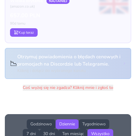
Wielka Brytania
NAJTANIEJ
(amazon.co.uk)
657.00 PLN
90d temu
Kup teraz
Otrzymuj powiadomienia o błędach cenowych i
📉
promocjach na Discordzie lub Telegramie.
Kliknij i dołącz do wybranego kanału
Coś wyżej się nie zgadza? Kliknij mnie i zgłoś to
Historia cen produktu
Godzinowo
Dziennie
Tygodniowo
7 dni
30 dni
Ten miesiąc
Wszystko