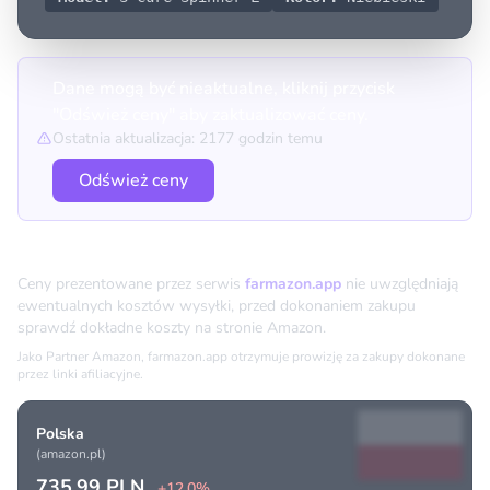
Dane mogą być nieaktualne, kliknij przycisk
"Odśwież ceny" aby zaktualizować ceny.
Ostatnia aktualizacja: 2177 godzin temu
Odśwież ceny
Porównanie cen
Ceny prezentowane przez serwis
farmazon.app
nie uwzględniają
ewentualnych kosztów wysyłki, przed dokonaniem zakupu
sprawdź dokładne koszty na stronie Amazon.
Jako Partner Amazon, farmazon.app otrzymuje prowizję za zakupy dokonane
przez linki afiliacyjne.
Polska
(amazon.pl)
735.99 PLN
+12.0%