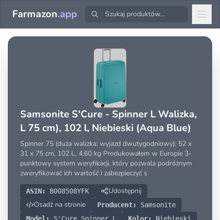
Farmazon
.app
Samsonite S'Cure - Spinner L Walizka,
L 75 cm), 102 l, Niebieski (Aqua Blue)
Spinner 75 (duża walizka: wyjazd dwutygodniowy): 52 x
31 x 75 cm, 102 L, 4,60 kg Produkowałem w Europie 3-
punktowy system weryfikacji, który pozwala podróżnym
zweryfikować ich wartość i zabezpieczyć s
Udostępnij
ASIN:
B008508YFK
Osadź na stronie
Producent:
Samsonite
Model:
S'Cure Spinner L
Kolor:
Niebieski