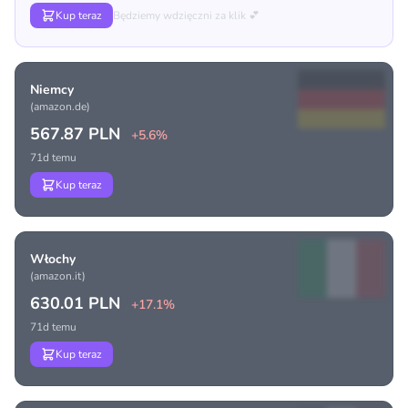
Kup teraz
Będziemy wdzięczni za klik 💕
Niemcy
(amazon.de)
567.87 PLN
+5.6%
71d temu
Kup teraz
Włochy
(amazon.it)
630.01 PLN
+17.1%
71d temu
Kup teraz