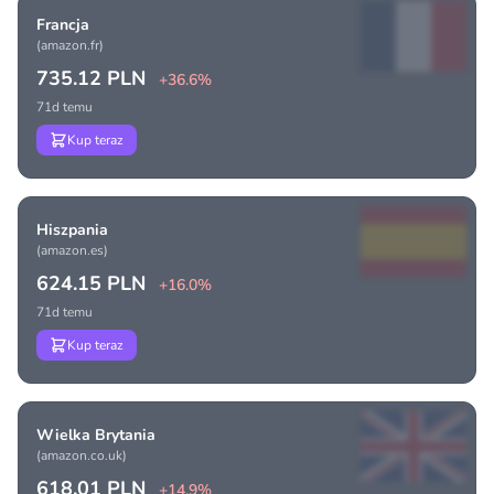
Francja
(amazon.fr)
735.12 PLN
+36.6%
71d temu
Kup teraz
Hiszpania
(amazon.es)
624.15 PLN
+16.0%
71d temu
Kup teraz
Wielka Brytania
(amazon.co.uk)
618.01 PLN
+14.9%