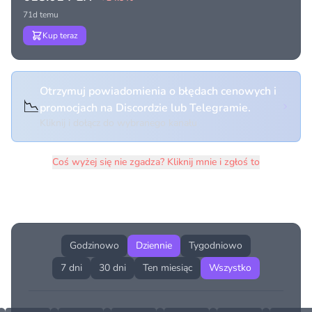
71d temu
Kup teraz
Otrzymuj powiadomienia o błędach cenowych i
📉
promocjach na Discordzie lub Telegramie.
Kliknij i dołącz do wybranego kanału
Coś wyżej się nie zgadza? Kliknij mnie i zgłoś to
Historia cen produktu
Godzinowo
Dziennie
Tygodniowo
7 dni
30 dni
Ten miesiąc
Wszystko