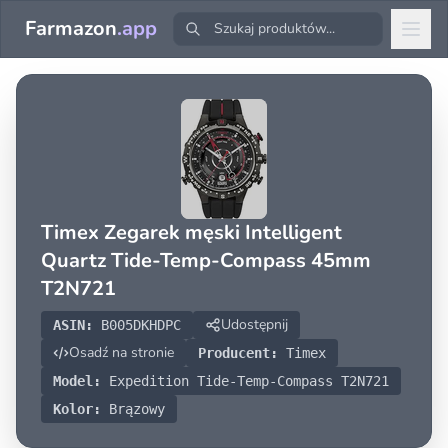
Farmazon
.app
Timex Zegarek męski Intelligent
Quartz Tide-Temp-Compass 45mm
T2N721
Udostępnij
ASIN:
B005DKHDPC
Osadź na stronie
Producent:
Timex
Model:
Expedition Tide-Temp-Compass T2N721
Kolor:
Brązowy