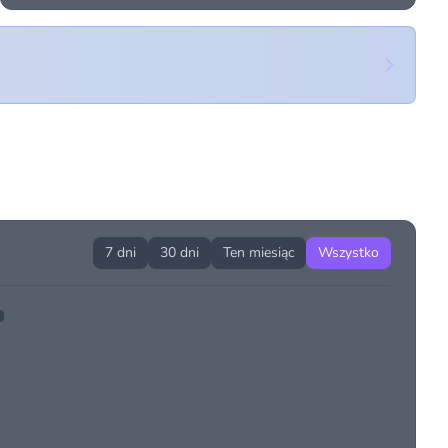
7 dni
30 dni
Ten miesiąc
Wszystko