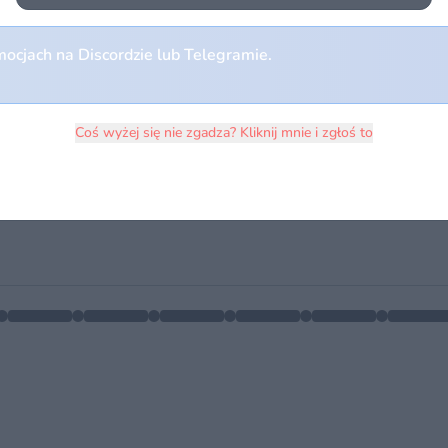
ocjach na Discordzie lub Telegramie.
Coś wyżej się nie zgadza? Kliknij mnie i zgłoś to