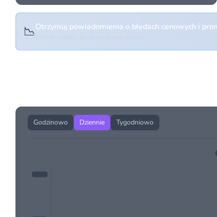
Otrzymuj powiadomienia o błędach cenowych i prom
📉
Kliknij i dołącz do wybranego kanału
Historia cen produktu
Godzinowo
Dziennie
Tygodniowo