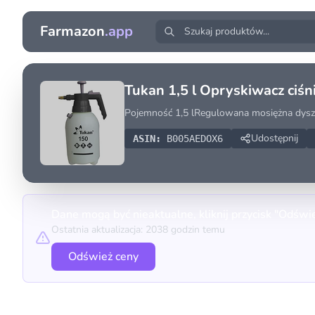
Farmazon
.app
Tukan 1,5 l Opryskiwacz ciś
Pojemność 1,5 lRegulowana mosiężna dys
Udostępnij
ASIN:
B005AEDOX6
Dane mogą być nieaktualne, kliknij przycisk "Odświ
Ostatnia aktualizacja: 2038 godzin temu
Odśwież ceny
Porównanie cen