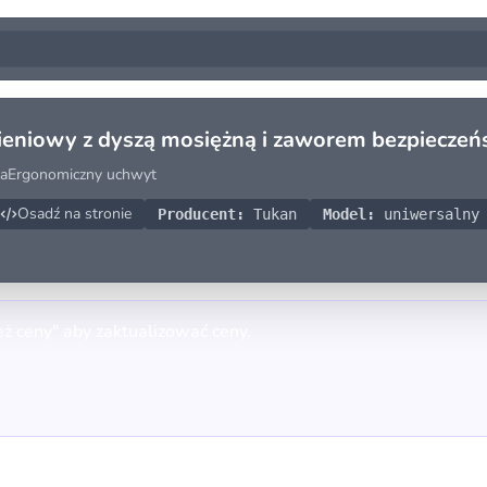
nieniowy z dyszą mosiężną i zaworem bezpiecze
zaErgonomiczny uchwyt
Osadź na stronie
Producent:
Tukan
Model:
uniwersalny 
eż ceny" aby zaktualizować ceny.