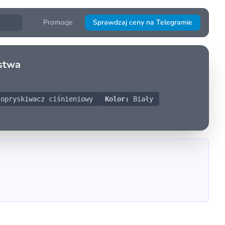
Promocje
Sprawdzaj ceny na Telegramie
ństwa
opryskiwacz ciśnieniowy
Kolor:
Biały