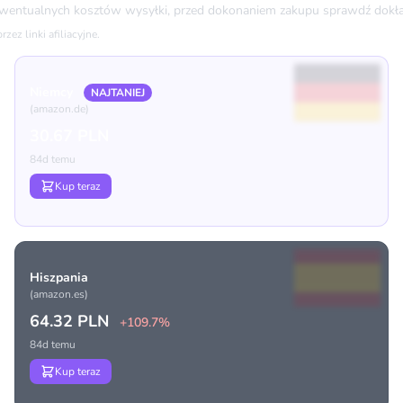
ewentualnych kosztów wysyłki, przed dokonaniem zakupu sprawdź dokła
ez linki afiliacyjne.
Niemcy
NAJTANIEJ
(amazon.de)
30.67 PLN
84d temu
Kup teraz
Hiszpania
(amazon.es)
64.32 PLN
+109.7%
84d temu
Kup teraz