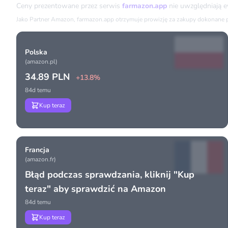
Ceny prezentowane przez serwis
farmazon.app
nie uwzględniają 
Jako Partner Amazon, farmazon.app otrzymuje prowizję za zakupy dokonane prz
Polska
(amazon.pl)
34.89 PLN
+13.8%
84d temu
Kup teraz
Francja
(amazon.fr)
Błąd podczas sprawdzania, kliknij "Kup
teraz" aby sprawdzić na Amazon
84d temu
Kup teraz