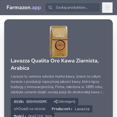
Farmazon
.app
Lavazza Qualita Oro Kawa Ziarnista,
Arabica
Lavazza to ceniona włoska marka kawy, znana na całym
świecie z produkcji najwyższej jakości kawy, która łączy
tradycję z innowacyjnością. Firma, założona w 1895 roku,
zdobyła uznanie dzięki swojej pasji do doskonałej kawy i
dbałości o każdy etap produkcji, od wyboru ziaren po
Udostępnij
ASIN:
B0049U0DMC
proces palenia. Kawy Lavazza charakteryzują
Osadź na stronie
Producent:
Lavazza
Model:
Qualità Oro