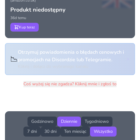
(amazon.co.uk)
Produkt niedostępny
36d temu
Kup teraz
Otrzymuj powiadomienia o błędach cenowych i
📉
promocjach na Discordzie lub Telegramie.
Kliknij i dołącz do wybranego kanału
Coś wyżej się nie zgadza? Kliknij mnie i zgłoś to
Historia cen produktu
Godzinowo
Dziennie
Tygodniowo
7 dni
30 dni
Ten miesiąc
Wszystko