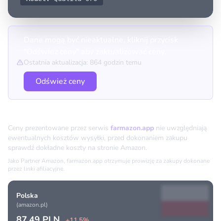
Dane mogą być nieaktualne, kliknij przycisk
"Odśwież ceny" aby zaktualizować ceny.
Ostatnia aktualizacja: 864 godzin temu
Odśwież ceny
Porównanie cen
Ceny prezentowane przez serwis
farmazon.app
nie uwzględniają
ewentualnych kosztów wysyłki, przed dokonaniem zakupu
sprawdź dokładne koszty na stronie Amazon.
Jako Partner Amazon, farmazon.app otrzymuje prowizję za zakupy dokonane
przez linki afiliacyjne.
Polska
(amazon.pl)
87.49 PLN
+11.5%