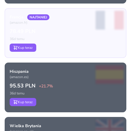
Francja
NAJTANIEJ
(amazon.fr)
78.49 PLN
36d temu
Kup teraz
Hiszpania
(amazon.es)
95.53 PLN
+21.7%
36d temu
Kup teraz
Wielka Brytania