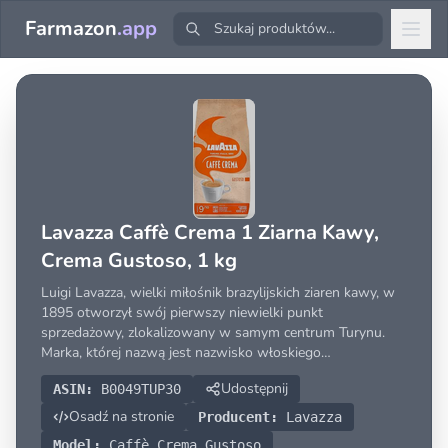
Farmazon
.app
Lavazza Caffè Crema 1 Ziarna Kawy,
Crema Gustoso, 1 kg
Luigi Lavazza, wielki miłośnik brazylijskich ziaren kawy, w
1895 otworzył swój pierwszy niewielki punkt
sprzedażowy, zlokalizowany w samym centrum Turynu.
Marka, której nazwą jest nazwisko włoskiego
przedsiębiorcy, w kolejnych dziesięcioleciach
Udostępnij
ASIN:
B0049TUP30
wypracowywała swoją olbrzymią, międzynarodową
renomę. Dopełnieniem szeregu
Osadź na stronie
Producent:
Lavazza
Model:
Caffè Crema Gustoso