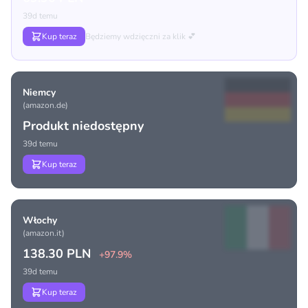
39d temu
Kup teraz
Będziemy wdzięczni za klik 💕
Niemcy
(amazon.de)
Produkt niedostępny
39d temu
Kup teraz
Włochy
(amazon.it)
138.30 PLN
+97.9%
39d temu
Kup teraz