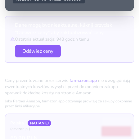
Dane mogą być nieaktualne, kliknij przycisk
"Odśwież ceny" aby zaktualizować ceny.
Ostatnia aktualizacja: 948 godzin temu
Odśwież ceny
Porównanie cen
Ceny prezentowane przez serwis
farmazon.app
nie uwzględniają
ewentualnych kosztów wysyłki, przed dokonaniem zakupu
sprawdź dokładne koszty na stronie Amazon.
Jako Partner Amazon, farmazon.app otrzymuje prowizję za zakupy dokonane
przez linki afiliacyjne.
Polska
NAJTANIEJ
(amazon.pl)
69.90 PLN