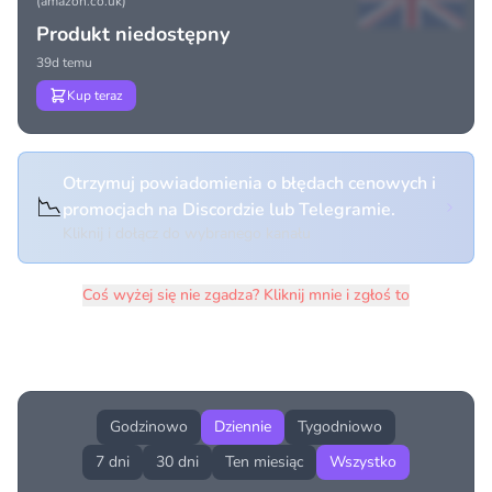
(amazon.co.uk)
Produkt niedostępny
39d temu
Kup teraz
Otrzymuj powiadomienia o błędach cenowych i
📉
promocjach na Discordzie lub Telegramie.
Kliknij i dołącz do wybranego kanału
Coś wyżej się nie zgadza? Kliknij mnie i zgłoś to
Historia cen produktu
Godzinowo
Dziennie
Tygodniowo
7 dni
30 dni
Ten miesiąc
Wszystko