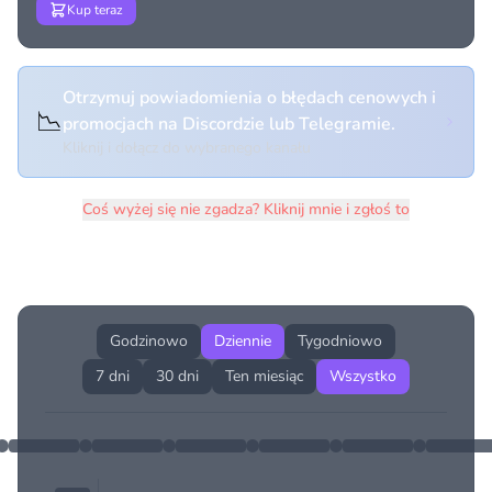
Kup teraz
Otrzymuj powiadomienia o błędach cenowych i
📉
promocjach na Discordzie lub Telegramie.
Kliknij i dołącz do wybranego kanału
Coś wyżej się nie zgadza? Kliknij mnie i zgłoś to
Historia cen produktu
Godzinowo
Dziennie
Tygodniowo
7 dni
30 dni
Ten miesiąc
Wszystko