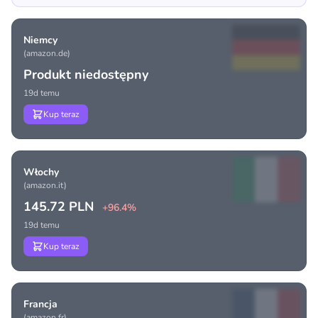
Niemcy
(amazon.de)
Produkt niedostępny
19d temu
Kup teraz
Włochy
(amazon.it)
145.72 PLN
+96.4%
19d temu
Kup teraz
Francja
(amazon.fr)