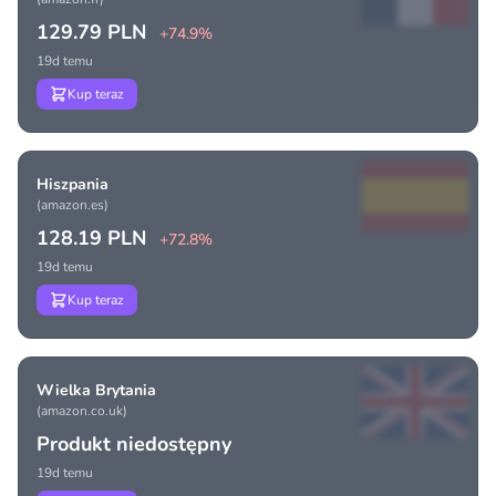
129.79 PLN
+74.9%
19d temu
Kup teraz
Hiszpania
(amazon.es)
128.19 PLN
+72.8%
19d temu
Kup teraz
Wielka Brytania
(amazon.co.uk)
Produkt niedostępny
19d temu