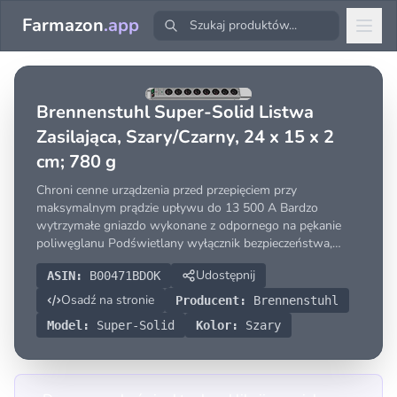
Farmazon
.app
Brennenstuhl Super-Solid Listwa
Zasilająca, Szary/Czarny, ‎24 x 15 x 2
cm; 780 g
Chroni cenne urządzenia przed przepięciem przy
maksymalnym prądzie upływu do 13 500 A Bardzo
wytrzymałe gniazdo wykonane z odpornego na pękanie
poliwęglanu Podświetlany wyłącznik bezpieczeństwa,
dwubiegunowy włącznik/wyłącznik Ogranicznik prądu 16
Udostępnij
ASIN:
B00471BDOK
A. Gniazdo bezpieczeństwa w pozycji 45°, również do
wtyczek kątowych Gni
Osadź na stronie
Producent:
Brennenstuhl
Model:
Super-Solid
Kolor:
Szary