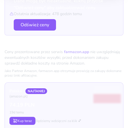
Dane mogą być nieaktualne, kliknij przycisk
"Odśwież ceny" aby zaktualizować ceny.
Ostatnia aktualizacja: 478 godzin temu
Odśwież ceny
Porównanie cen
Ceny prezentowane przez serwis
farmazon.app
nie uwzględniają
ewentualnych kosztów wysyłki, przed dokonaniem zakupu
sprawdź dokładne koszty na stronie Amazon.
Jako Partner Amazon, farmazon.app otrzymuje prowizję za zakupy dokonane
przez linki afiliacyjne.
Polska
NAJTANIEJ
(amazon.pl)
74.19 PLN
19d temu
Kup teraz
Będziemy wdzięczni za klik 💕