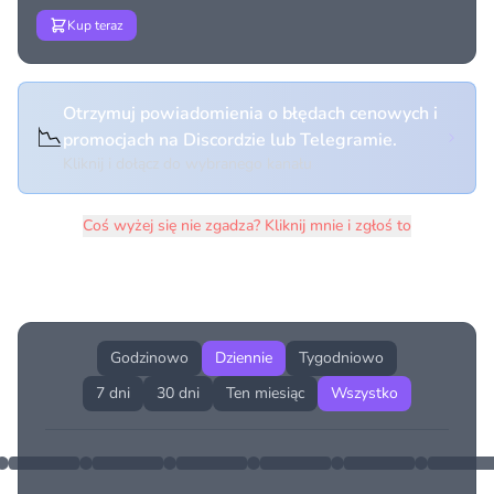
Kup teraz
Otrzymuj powiadomienia o błędach cenowych i
📉
promocjach na Discordzie lub Telegramie.
Kliknij i dołącz do wybranego kanału
Coś wyżej się nie zgadza? Kliknij mnie i zgłoś to
Historia cen produktu
Godzinowo
Dziennie
Tygodniowo
7 dni
30 dni
Ten miesiąc
Wszystko