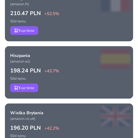
(amazon.fr)
210.47 PLN
+52.5%
50d temu
Kup teraz
Hiszpania
(amazon.es)
198.24 PLN
+43.7%
50d temu
Kup teraz
Wielka Brytania
(amazon.co.uk)
196.20 PLN
+42.2%
50d temu