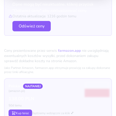
Dane mogą być nieaktualne, kliknij przycisk
"Odśwież ceny" aby zaktualizować ceny.
Ostatnia aktualizacja: 1216 godzin temu
Odśwież ceny
Porównanie cen
Ceny prezentowane przez serwis
farmazon.app
nie uwzględniają
ewentualnych kosztów wysyłki, przed dokonaniem zakupu
sprawdź dokładne koszty na stronie Amazon.
Jako Partner Amazon, farmazon.app otrzymuje prowizję za zakupy dokonane
przez linki afiliacyjne.
Polska
NAJTANIEJ
(amazon.pl)
138.00 PLN
50d temu
Kup teraz
Będziemy wdzięczni za klik 💕