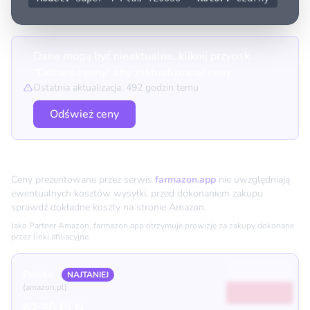
Dane mogą być nieaktualne, kliknij przycisk
"Odśwież ceny" aby zaktualizować ceny.
Ostatnia aktualizacja: 492 godzin temu
Odśwież ceny
Porównanie cen
Ceny prezentowane przez serwis
farmazon.app
nie uwzględniają
ewentualnych kosztów wysyłki, przed dokonaniem zakupu
sprawdź dokładne koszty na stronie Amazon.
Jako Partner Amazon, farmazon.app otrzymuje prowizję za zakupy dokonane
przez linki afiliacyjne.
Polska
NAJTANIEJ
(amazon.pl)
62.30 PLN