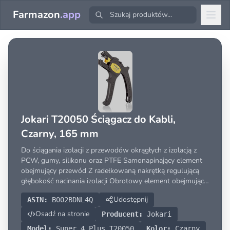
Farmazon
.app
Jokari T20050 Ściągacz do Kabli,
Czarny, 165 mm
Do ściągania izolacji z przewodów okrągłych z izolacją z
PCW, gumy, silikonu oraz PTFE Samonapinający element
obejmujący przewód Z radełkowaną nakrętką regulującą
głębokość nacinania izolacji Obrotowy element obejmujący
do cięcia wzdłużnego i po obwodzie Cięcie spiralne do
Udostępnij
ASIN:
B002BDNL4Q
usuwania przekładek
Osadź na stronie
Producent:
Jokari
Model:
Super 4 Plus T20050
Kolor:
Czarny