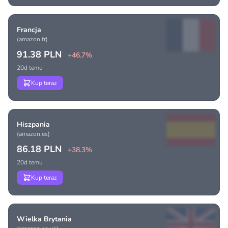
Francja
(amazon.fr)
91.38 PLN
+46.7%
20d temu
Kup teraz
Hiszpania
(amazon.es)
86.18 PLN
+38.3%
20d temu
Kup teraz
Wielka Brytania