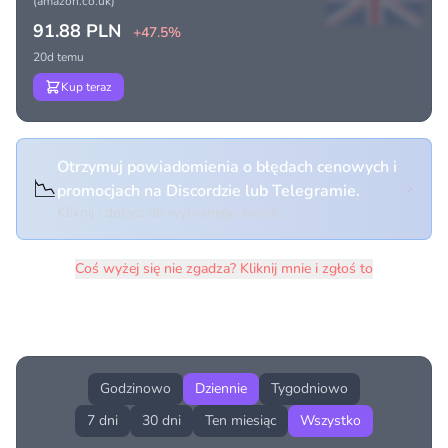
(amazon.co.uk)
91.88 PLN
+47.5%
20d temu
Kup teraz
Otrzymuj powiadomienia o błędach cenowych i
📉
promocjach na Discordzie lub Telegramie.
Kliknij i dołącz do wybranego kanału
Coś wyżej się nie zgadza? Kliknij mnie i zgłoś to
Historia cen produktu
Godzinowo
Dziennie
Tygodniowo
7 dni
30 dni
Ten miesiąc
Wszystko