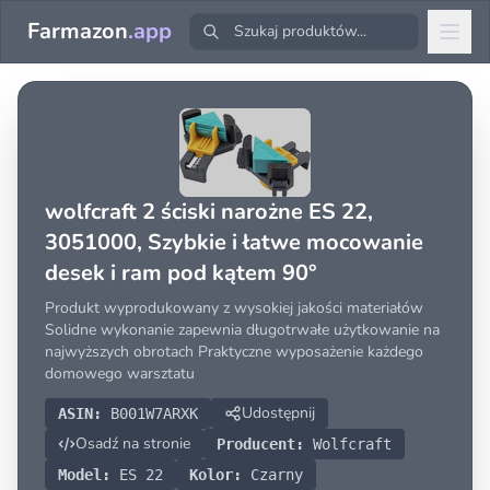
Farmazon
.app
wolfcraft 2 ściski narożne ES 22,
3051000, Szybkie i łatwe mocowanie
desek i ram pod kątem 90°
Produkt wyprodukowany z wysokiej jakości materiałów
Solidne wykonanie zapewnia długotrwałe użytkowanie na
najwyższych obrotach Praktyczne wyposażenie każdego
domowego warsztatu
Udostępnij
ASIN:
B001W7ARXK
Osadź na stronie
Producent:
Wolfcraft
Model:
ES 22
Kolor:
Czarny