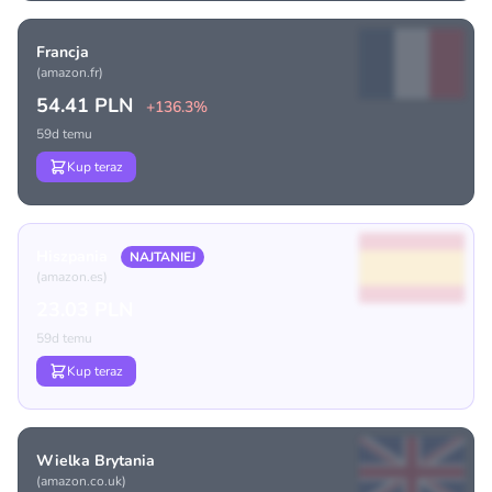
Francja
(amazon.fr)
54.41 PLN
+136.3%
59d temu
Kup teraz
Hiszpania
NAJTANIEJ
(amazon.es)
23.03 PLN
59d temu
Kup teraz
Wielka Brytania
(amazon.co.uk)