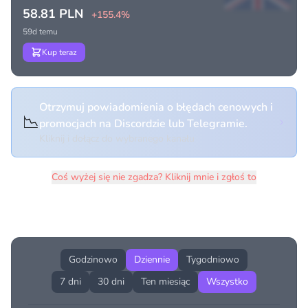
58.81 PLN
+155.4%
59d temu
Kup teraz
Otrzymuj powiadomienia o błędach cenowych i
📉
promocjach na Discordzie lub Telegramie.
Kliknij i dołącz do wybranego kanału
Coś wyżej się nie zgadza? Kliknij mnie i zgłoś to
Historia cen produktu
Godzinowo
Dziennie
Tygodniowo
7 dni
30 dni
Ten miesiąc
Wszystko