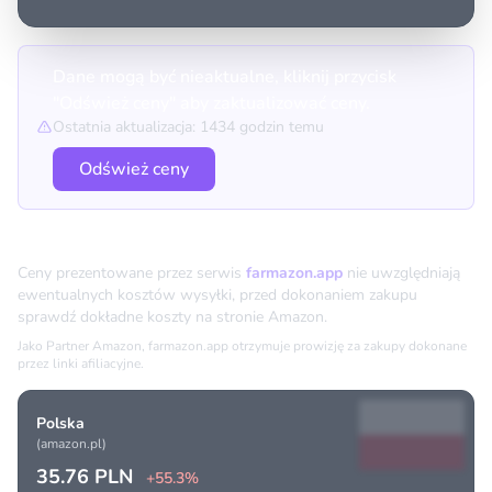
Dane mogą być nieaktualne, kliknij przycisk
"Odśwież ceny" aby zaktualizować ceny.
Ostatnia aktualizacja: 1434 godzin temu
Odśwież ceny
Porównanie cen
Ceny prezentowane przez serwis
farmazon.app
nie uwzględniają
ewentualnych kosztów wysyłki, przed dokonaniem zakupu
sprawdź dokładne koszty na stronie Amazon.
Jako Partner Amazon, farmazon.app otrzymuje prowizję za zakupy dokonane
przez linki afiliacyjne.
Polska
(amazon.pl)
35.76 PLN
+55.3%