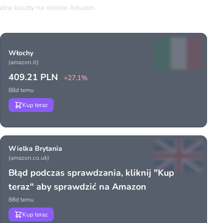
dne koszty na stronie Amazon.
Włochy
(amazon.it)
409.21 PLN
+27.1%
88d temu
Kup teraz
Wielka Brytania
(amazon.co.uk)
Błąd podczas sprawdzania, kliknij "Kup
teraz" aby sprawdzić na Amazon
88d temu
Kup teraz