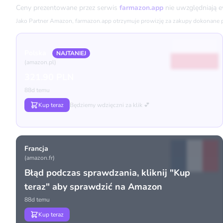
Ceny prezentowane przez serwis
farmazon.app
nie uwzględniają 
Jako Partner Amazon, farmazon.app otrzymuje prowizję za zakupy dokonane prz
Polska
NAJTANIEJ
(amazon.pl)
321.90 PLN
88d temu
Kup teraz
Będziemy wdzięczni za klik 💕
Francja
(amazon.fr)
Błąd podczas sprawdzania, kliknij "Kup
teraz" aby sprawdzić na Amazon
88d temu
Kup teraz