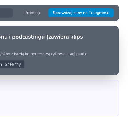
Promocje
Sprawdzaj ceny na Telegramie
i podcastingu (zawiera klips
bilny z każdą komputerową cyfrową stacją audio
r:
Srebrny