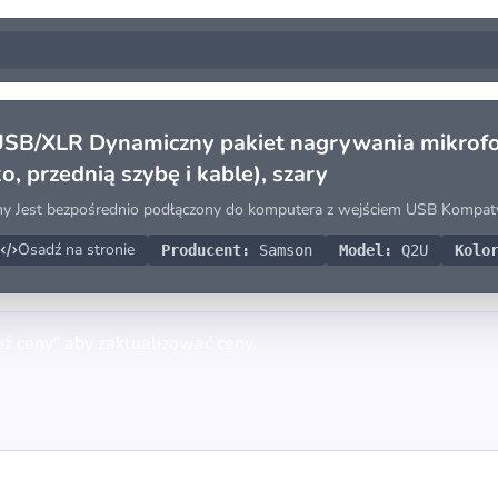
XLR Dynamiczny pakiet nagrywania mikrofonu 
, przednią szybę i kable), szary
zny Jest bezpośrednio podłączony do komputera z wejściem USB Kompaty
Osadź na stronie
Producent:
Samson
Model:
Q2U
Kolo
eż ceny" aby zaktualizować ceny.