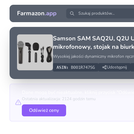
Farmazon
.app
Samson SAM SAQ2U, Q2U USB/
mikrofonowy, stojak na biurko
Wysokiej jakości dynamiczny mikrofon ręc
Udostępnij
ASIN:
B001R747SG
Dane mogą być nieaktualne, kliknij przycisk "Odświ
Ostatnia aktualizacja: 2124 godzin temu
Odśwież ceny
Porównanie cen