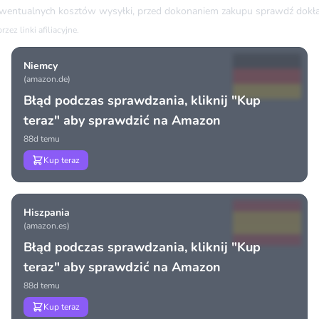
ewentualnych kosztów wysyłki, przed dokonaniem zakupu sprawdź dokła
ez linki afiliacyjne.
Niemcy
(amazon.de)
Błąd podczas sprawdzania, kliknij "Kup
teraz" aby sprawdzić na Amazon
88d temu
Kup teraz
Hiszpania
(amazon.es)
Błąd podczas sprawdzania, kliknij "Kup
teraz" aby sprawdzić na Amazon
88d temu
Kup teraz