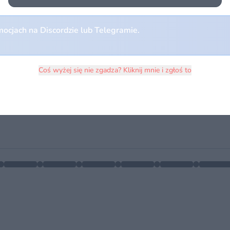
ocjach na Discordzie lub Telegramie.
Coś wyżej się nie zgadza? Kliknij mnie i zgłoś to