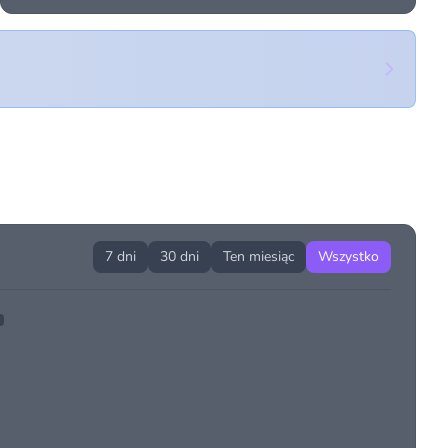
7 dni
30 dni
Ten miesiąc
Wszystko