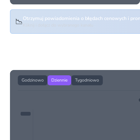
Otrzymuj powiadomienia o błędach cenowych i prom
📉
Kliknij i dołącz do wybranego kanału
Historia cen produktu
Godzinowo
Dziennie
Tygodniowo