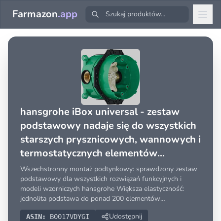
Farmazon
.app
hansgrohe iBox universal - zestaw
podstawowy nadaje się do wszystkich
starszych prysznicowych, wannowych i
termostatycznych elementów
zewnętrznych (do 2023), 01800180
Wszechstronny montaż podtynkowy: sprawdzony zestaw
podstawowy dla wszystkich rozwiązań funkcyjnych i
modeli wzorniczych hansgrohe Większa elastyczność:
jednolita podstawa do ponad 200 elementów
zewnętrznych hansgrohe Łatwiejsza modernizacja:
Udostępnij
ASIN:
B0017VDYGI
bezproblemowa wymiana bloku funkcyjnego i elementu