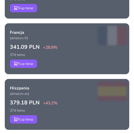
Kup teraz
Francja
(amazon.fr)
341.09 PLN
+28.8%
37d temu
Kup teraz
Hiszpania
(amazon.es)
379.18 PLN
+43.2%
37d temu
Kup teraz