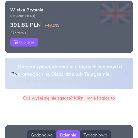
Wielka Brytania
(amazon.co.uk)
391.81 PLN
+48.0%
37d temu
Kup teraz
Otrzymuj powiadomienia o błędach cenowych i
📉
promocjach na Discordzie lub Telegramie.
Kliknij i dołącz do wybranego kanału
Coś wyżej się nie zgadza? Kliknij mnie i zgłoś to
Historia cen produktu
Godzinowo
Dziennie
Tygodniowo