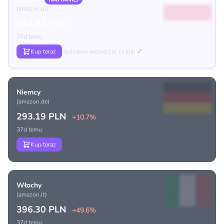
(amazon.pl)
264.82 PLN
37d temu
Kup teraz
Będziemy wdzięczni za klik 💕
Niemcy
(amazon.de)
293.19 PLN
+10.7%
37d temu
Kup teraz
Włochy
(amazon.it)
396.30 PLN
+49.6%
37d temu