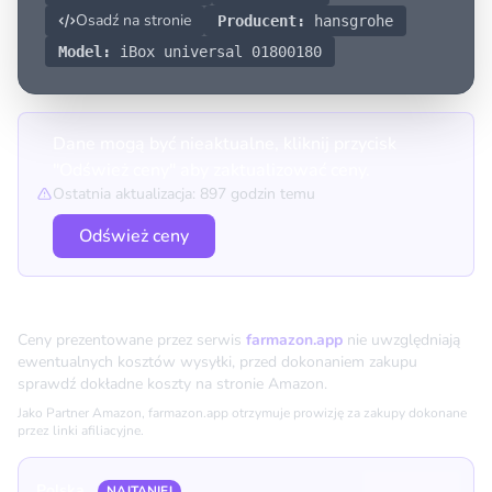
zewnętrznego, bez rozkuwani
Osadź na stronie
Producent:
hansgrohe
Model:
iBox universal 01800180
Dane mogą być nieaktualne, kliknij przycisk
"Odśwież ceny" aby zaktualizować ceny.
Ostatnia aktualizacja: 897 godzin temu
Odśwież ceny
Porównanie cen
Ceny prezentowane przez serwis
farmazon.app
nie uwzględniają
ewentualnych kosztów wysyłki, przed dokonaniem zakupu
sprawdź dokładne koszty na stronie Amazon.
Jako Partner Amazon, farmazon.app otrzymuje prowizję za zakupy dokonane
przez linki afiliacyjne.
Polska
NAJTANIEJ