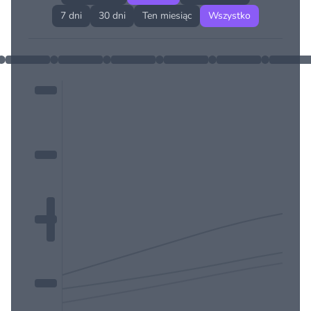
7 dni
30 dni
Ten miesiąc
Wszystko