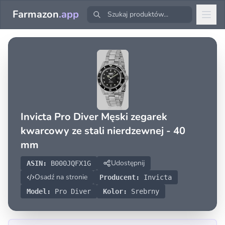
Farmazon
.app
Invicta Pro Diver Męski zegarek
kwarcowy ze stali nierdzewnej - 40
mm
Udostępnij
ASIN:
B000JQFX1G
Osadź na stronie
Producent:
Invicta
Model:
Pro Diver
Kolor:
Srebrny