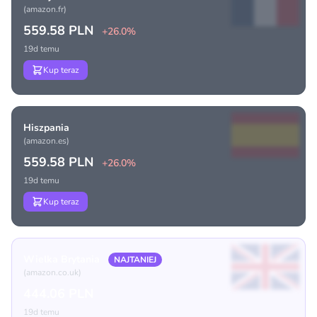
(amazon.fr)
559.58 PLN
+26.0%
19d temu
Kup teraz
Hiszpania
(amazon.es)
559.58 PLN
+26.0%
19d temu
Kup teraz
Wielka Brytania
NAJTANIEJ
(amazon.co.uk)
444.06 PLN
19d temu