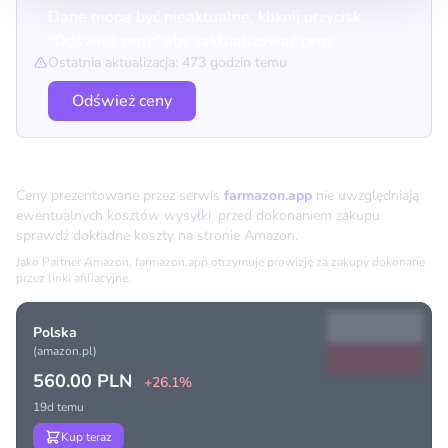
Dane mogą być nieaktualne, kliknij przycisk
"Odśwież ceny" aby zaktualizować ceny.
Ostatnia aktualizacja: 473 godzin temu
Odśwież ceny
Porównanie cen
Ceny prezentowane przez serwis
farmazon.app
nie uwzględniają
ewentualnych kosztów wysyłki, przed dokonaniem zakupu
sprawdź dokładne koszty na stronie Amazon.
Jako Partner Amazon, farmazon.app otrzymuje prowizję za zakupy dokonane
przez linki afiliacyjne.
Polska
(amazon.pl)
560.00 PLN
+26.1%
19d temu
Kup teraz