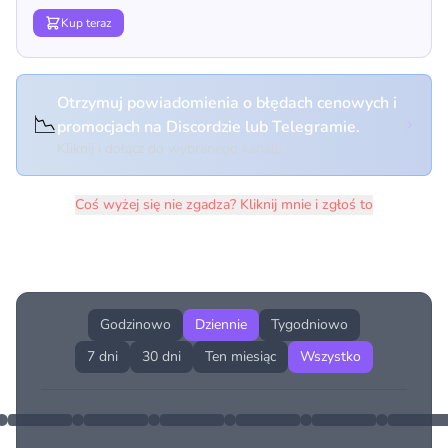
Kup teraz
Otrzymuj powiadomienia o błędach cenowych i
📉
promocjach na Discordzie lub Telegramie.
Kliknij i dołącz do wybranego kanału
Coś wyżej się nie zgadza? Kliknij mnie i zgłoś to
Historia cen produktu
Godzinowo
Dziennie
Tygodniowo
7 dni
30 dni
Ten miesiąc
Wszystko