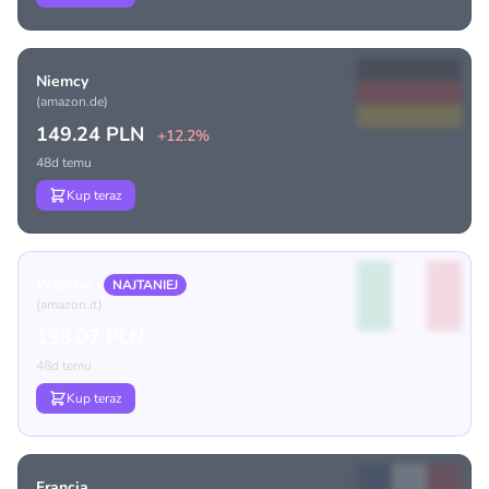
Niemcy
(amazon.de)
149.24 PLN
+12.2%
48d temu
Kup teraz
Włochy
NAJTANIEJ
(amazon.it)
133.07 PLN
48d temu
Kup teraz
Francja