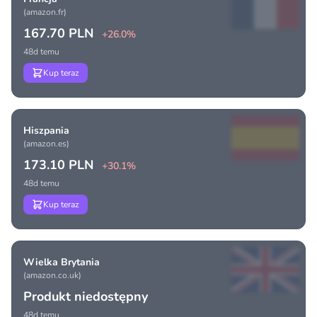
(amazon.fr)
167.70 PLN
+26.0%
48d temu
Kup teraz
Hiszpania
(amazon.es)
173.10 PLN
+30.1%
48d temu
Kup teraz
Wielka Brytania
(amazon.co.uk)
Produkt niedostępny
48d temu