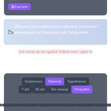
Kup teraz
Otrzymuj powiadomienia o błędach cenowych i
📉
promocjach na Discordzie lub Telegramie.
Kliknij i dołącz do wybranego kanału
Coś wyżej się nie zgadza? Kliknij mnie i zgłoś to
Historia cen produktu
Godzinowo
Dziennie
Tygodniowo
7 dni
30 dni
Ten miesiąc
Wszystko