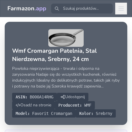
Farmazon
.app
Wmf Cromargan Patelnia, Stal
Nierdzewna, Srebrny, 24 cm
Powłoka nieprzywierająca - trwała i odporna na
zarysowania Nadaje się do wszystkich kuchenek, również
indukcyjnych Idealny do delikatnych potraw, takich jak ryby
i potrawy na bazie jaj Szeroka krawędź zapewnia
wylewanie zawartości bez uronienia kropli Optymalny
Udostępnij
ASIN:
B000A14RHG
rozmiar patelni
Osadź na stronie
Producent:
WMF
Model:
Favorit Cromargan
Kolor:
Srebrny