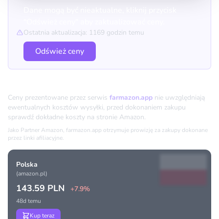
Dane mogą być nieaktualne, kliknij przycisk
"Odśwież ceny" aby zaktualizować ceny.
Ostatnia aktualizacja: 1169 godzin temu
Odśwież ceny
Porównanie cen
Ceny prezentowane przez serwis
farmazon.app
nie uwzględniają
ewentualnych kosztów wysyłki, przed dokonaniem zakupu
sprawdź dokładne koszty na stronie Amazon.
Jako Partner Amazon, farmazon.app otrzymuje prowizję za zakupy dokonane
przez linki afiliacyjne.
Polska
(amazon.pl)
143.59 PLN
+7.9%
48d temu
Kup teraz