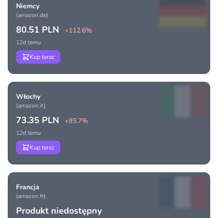
Niemcy
(amazon.de)
80.51 PLN
+112.6%
12d temu
Kup teraz
Włochy
(amazon.it)
73.35 PLN
+93.7%
12d temu
Kup teraz
Francja
(amazon.fr)
Produkt niedostępny