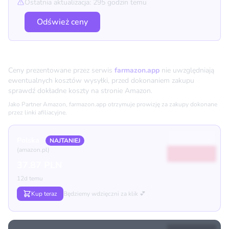
Ostatnia aktualizacja: 295 godzin temu
Odśwież ceny
Porównanie cen
Ceny prezentowane przez serwis
farmazon.app
nie uwzględniają
ewentualnych kosztów wysyłki, przed dokonaniem zakupu
sprawdź dokładne koszty na stronie Amazon.
Jako Partner Amazon, farmazon.app otrzymuje prowizję za zakupy dokonane
przez linki afiliacyjne.
Polska
NAJTANIEJ
(amazon.pl)
37.87 PLN
12d temu
Kup teraz
Będziemy wdzięczni za klik 💕