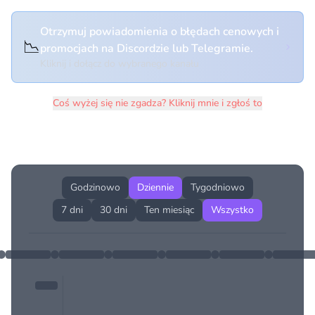
Otrzymuj powiadomienia o błędach cenowych i
📉
promocjach na Discordzie lub Telegramie.
Kliknij i dołącz do wybranego kanału
Coś wyżej się nie zgadza? Kliknij mnie i zgłoś to
Historia cen produktu
Godzinowo
Dziennie
Tygodniowo
7 dni
30 dni
Ten miesiąc
Wszystko