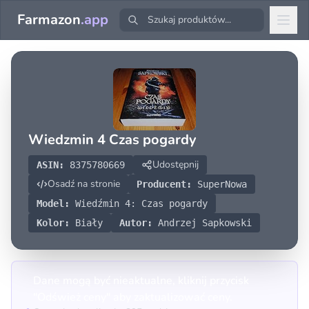
Farmazon
.app
Wiedzmin 4 Czas pogardy
Udostępnij
ASIN:
8375780669
Osadź na stronie
Producent:
SuperNowa
Model:
Wiedźmin 4: Czas pogardy
Kolor:
Biały
Autor:
Andrzej Sapkowski
Dane mogą być nieaktualne, kliknij przycisk
"Odśwież ceny" aby zaktualizować ceny.