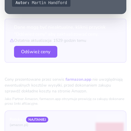
Autor:
Martin Handford
Dane mogą być nieaktualne, kliknij przycisk
"Odśwież ceny" aby zaktualizować ceny.
Ostatnia aktualizacja: 1529 godzin temu
Odśwież ceny
Porównanie cen
Ceny prezentowane przez serwis
farmazon.app
nie uwzględniają
ewentualnych kosztów wysyłki, przed dokonaniem zakupu
sprawdź dokładne koszty na stronie Amazon.
Jako Partner Amazon, farmazon.app otrzymuje prowizję za zakupy dokonane
przez linki afiliacyjne.
Polska
NAJTANIEJ
(amazon.pl)