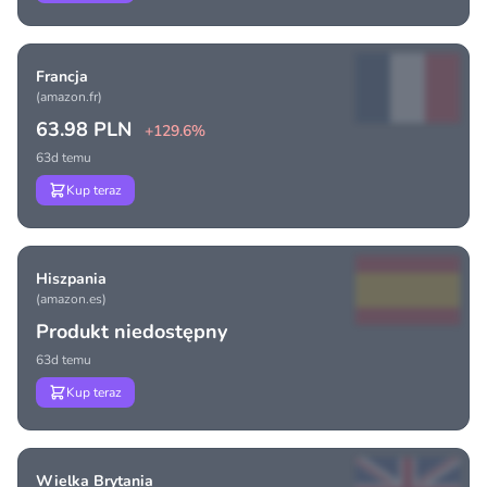
Francja
(amazon.fr)
63.98 PLN
+129.6%
63d temu
Kup teraz
Hiszpania
(amazon.es)
Produkt niedostępny
63d temu
Kup teraz
Wielka Brytania