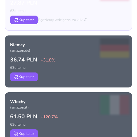
27.87 PLN
63d temu
Kup teraz
Będziemy wdzięczni za klik 💕
Niemcy
(amazon.de)
36.74 PLN
+31.8%
63d temu
Kup teraz
Włochy
(amazon.it)
61.50 PLN
+120.7%
63d temu
Kup teraz