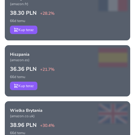
(amazon.fr)
38.30 PLN
+28.2%
66d temu
Kup teraz
Hiszpania
(amazon.es)
36.36 PLN
+21.7%
66d temu
Kup teraz
Wielka Brytania
(amazon.co.uk)
38.96 PLN
+30.4%
66d temu