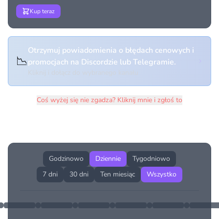
Kup teraz
Otrzymuj powiadomienia o błędach cenowych i
📉
promocjach na Discordzie lub Telegramie.
Kliknij i dołącz do wybranego kanału
Coś wyżej się nie zgadza? Kliknij mnie i zgłoś to
Historia cen produktu
Godzinowo
Dziennie
Tygodniowo
7 dni
30 dni
Ten miesiąc
Wszystko