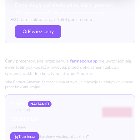
Dane mogą być nieaktualne, kliknij przycisk
"Odśwież ceny" aby zaktualizować ceny.
Ostatnia aktualizacja: 1598 godzin temu
Odśwież ceny
Porównanie cen
Ceny prezentowane przez serwis
farmazon.app
nie uwzględniają
ewentualnych kosztów wysyłki, przed dokonaniem zakupu
sprawdź dokładne koszty na stronie Amazon.
Jako Partner Amazon, farmazon.app otrzymuje prowizję za zakupy dokonane
przez linki afiliacyjne.
Polska
NAJTANIEJ
(amazon.pl)
29.88 PLN
66d temu
Kup teraz
Będziemy wdzięczni za klik 💕