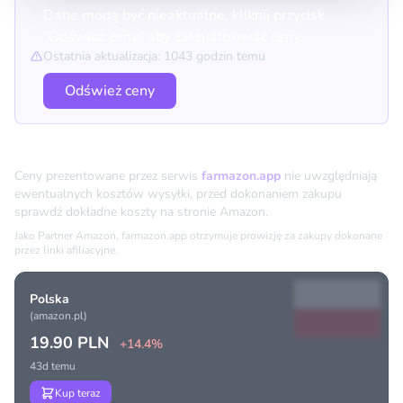
Dane mogą być nieaktualne, kliknij przycisk
"Odśwież ceny" aby zaktualizować ceny.
Ostatnia aktualizacja: 1043 godzin temu
Odśwież ceny
Porównanie cen
Ceny prezentowane przez serwis
farmazon.app
nie uwzględniają
ewentualnych kosztów wysyłki, przed dokonaniem zakupu
sprawdź dokładne koszty na stronie Amazon.
Jako Partner Amazon, farmazon.app otrzymuje prowizję za zakupy dokonane
przez linki afiliacyjne.
Polska
(amazon.pl)
19.90 PLN
+14.4%
43d temu
Kup teraz