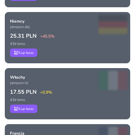
Niemcy
(amazon.de)
25.31 PLN
+45.5%
43d temu
Kup teraz
Włochy
(amazon.it)
17.55 PLN
+0.9%
43d temu
Kup teraz
Francja