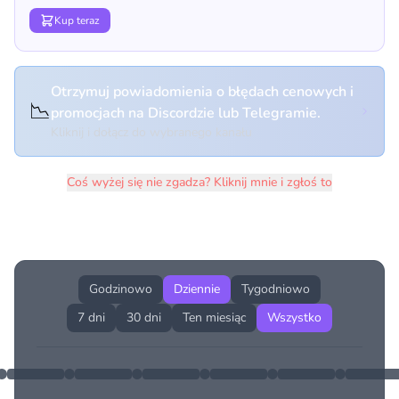
Kup teraz
Otrzymuj powiadomienia o błędach cenowych i
📉
promocjach na Discordzie lub Telegramie.
Kliknij i dołącz do wybranego kanału
Coś wyżej się nie zgadza? Kliknij mnie i zgłoś to
Historia cen produktu
Godzinowo
Dziennie
Tygodniowo
7 dni
30 dni
Ten miesiąc
Wszystko