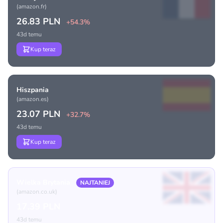
(amazon.fr)
26.83 PLN
+54.3%
43d temu
Kup teraz
Hiszpania
(amazon.es)
23.07 PLN
+32.7%
43d temu
Kup teraz
Wielka Brytania
NAJTANIEJ
(amazon.co.uk)
17.39 PLN
43d temu